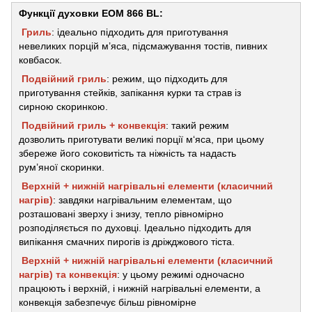
Функції духовки EOM 866 BL:
Гриль
: ідеально підходить для приготування
невеликих порцій м’яса, підсмажування тостів, пивних
ковбасок.
Подвійний гриль
: режим, що підходить для
приготування стейків, запікання курки та страв із
сирною скоринкою.
Подвійний гриль + конвекція
: такий режим
дозволить приготувати великі порції м‘яса, при цьому
збереже його соковитість та ніжність та надасть
рум’яної скоринки.
Верхній + нижній нагрівальні елементи (класичний
нагрів)
: завдяки нагрівальним елементам, що
розташовані зверху і знизу, тепло рівномірно
розподіляється по духовці. Ідеально підходить для
випікання смачних пирогів із дріжджового тіста.
Верхній + нижній нагрівальні елементи (класичний
нагрів) та конвекція
: у цьому режимі одночасно
працюють і верхній, і нижній нагрівальні елементи, а
конвекція забезпечує більш рівномірне