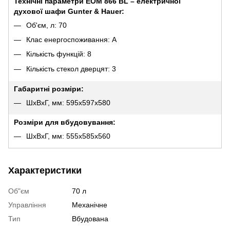
Технічні параметри EOM 866 BL – електричної
духової шафи Gunter & Hauer:
Об'єм, л: 70
Клас енергоспоживання: A
Кількість функцій: 8
Кількість стекол дверцят: 3
Габаритні розміри:
ШхВхГ, мм: 595х597х580
Розміри для вбудовування:
ШхВхГ, мм: 555х585х560
Характеристики
Об"єм
70 л
Управління
Механічне
Тип
Вбудована