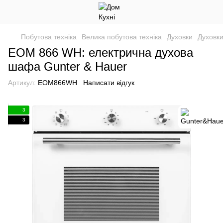
Побутова техніка
Велика побутова техніка
Духовки
Духовк
EOM 866 WH: електрична духова
шафа Gunter & Hauer
Артикул:
EOM866WH
Написати відгук
3
3