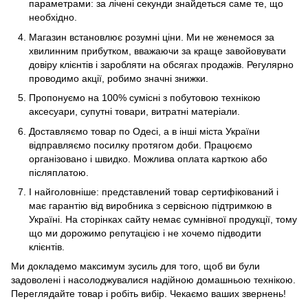
параметрами: за лічені секунди знайдеться саме те, що
необхідно.
Магазин встановлює розумні ціни. Ми не женемося за
хвилинним прибутком, вважаючи за краще завойовувати
довіру клієнтів і заробляти на обсягах продажів. Регулярно
проводимо акції, робимо значні знижки.
Пропонуємо на 100% сумісні з побутовою технікою
аксесуари, супутні товари, витратні матеріали.
Доставляємо товар по Одесі, а в інші міста України
відправляємо посилку протягом доби. Працюємо
організовано і швидко. Можлива оплата карткою або
післяплатою.
І найголовніше: представлений товар сертифікований і
має гарантію від виробника з сервісною підтримкою в
Україні. На сторінках сайту немає сумнівної продукції, тому
що ми дорожимо репутацією і не хочемо підводити
клієнтів.
Ми докладемо максимум зусиль для того, щоб ви були
задоволені і насолоджувалися надійною домашньою технікою.
Переглядайте товар і робіть вибір. Чекаємо ваших звернень!