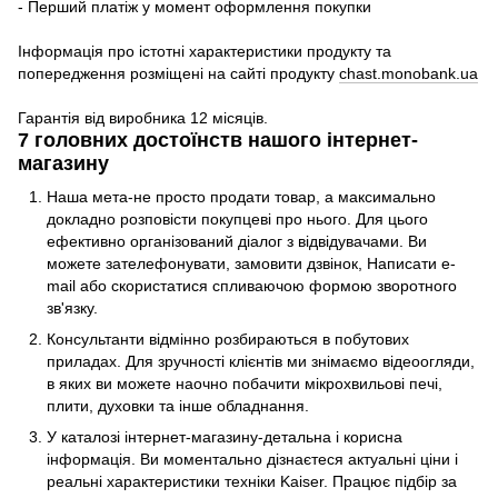
- Перший платіж у момент оформлення покупки
Інформація про істотні характеристики продукту та
попередження розміщені на сайті продукту
chast.monobank.ua
Гарантія від виробника 12 місяців.
7 головних достоїнств нашого інтернет-
магазину
Наша мета-не просто продати товар, а максимально
докладно розповісти покупцеві про нього. Для цього
ефективно організований діалог з відвідувачами. Ви
можете зателефонувати, замовити дзвінок, Написати e-
mail або скористатися спливаючою формою зворотного
зв'язку.
Консультанти відмінно розбираються в побутових
приладах. Для зручності клієнтів ми знімаємо відеоогляди,
в яких ви можете наочно побачити мікрохвильові печі,
плити, духовки та інше обладнання.
У каталозі інтернет-магазину-детальна і корисна
інформація. Ви моментально дізнаєтеся актуальні ціни і
реальні характеристики техніки Kaiser. Працює підбір за