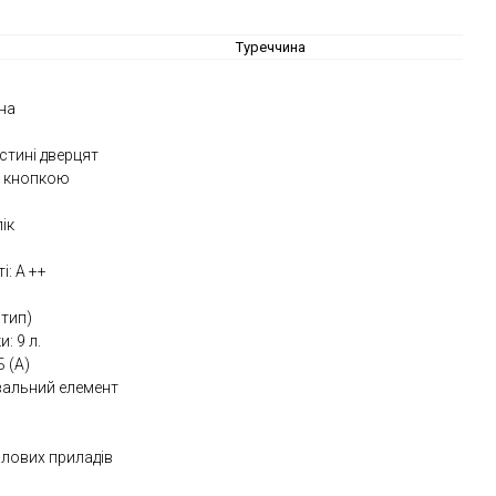
Туреччина
на
астині дверцят
ю кнопкою
ік
і: А ++
 тип)
: 9 л.
Б (А)
вальний елемент
олових приладів