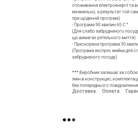
споживання електроенергії та в
мінімально, а результат той сам
при щоденній програмі)
- Програма 90 хвилин 65 С °
(Для слабо забрудненого посуду
що вимагає ретельного миття)
- Прискорена програма 30 хвили
(Програма експрес мийки для с
забрудненого посуду)
*** Виробник залишає за собою
змін в конструкцію, комплектац
без попереднього повідомлення
Доставка
Оплата
Гара