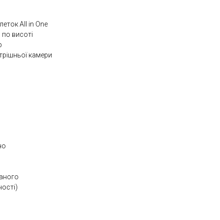
еток All in One
 по висоті
p
трішньої камери
но
шаного
ності)