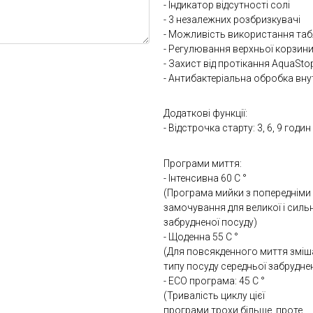
- Індикатор відсутності солі
- 3 незалежних розбризкувачі
- Можливість використання табл
- Регулювання верхньої корзини
- Захист від протікання AquaSto
- Антибактеріальна обробка вну
Додаткові функції:
- Відстрочка старту: 3, 6, 9 годин
Програми миття:
- Інтенсивна 60 С °
(Програма мийки з попередніми
замочування для великої і силь
забрудненої посуду)
- Щоденна 55 С °
(Для повсякденного миття змі
типу посуду середньої забрудне
- ECO програма: 45 С °
(Тривалість циклу цієї
програми трохи більше, проте,