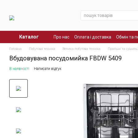
Перейти до основного контенту
Каталог
Про нас
Оплата і доставка
Обмін та 
Головна
Побутова техніка
Велика побутова техніка
Пральні та сушил
Вбудовувана посудомийка FBDW 5409
В наявності
Написати відгук