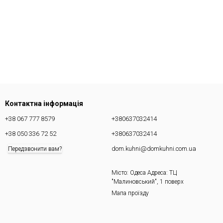
Контактна інформація
+38 067 777 8579
+380637032414
+38 050 336 72 52
+380637032414
dom.kuhni@domkuhni.com.ua
Передзвонити вам?
Місто: Одеса Адреса: ТЦ
"Малиновський", 1 поверх
Мапа проїзду