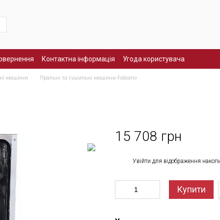
повернення
Контактна інформація
Угода користувача
ьні машини
Пральні та сушильні машини Fabiano
15 708 грн
%
Увійти
для відображення накоп
Купити