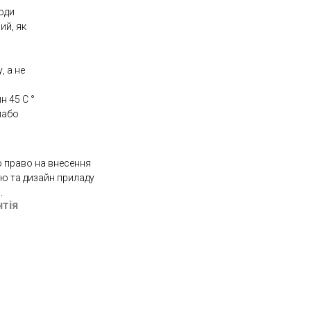
оди
ий, як
, а не
н 45 С °
лабо
 право на внесення
ію та дизайн приладу
.
нтія