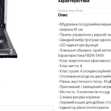
Характеристики
Країна виробник
Опис
- Вбудована посудомийна маши
- Ширина 45 см
- Панель управління у верхній ч
- Швидкий вибір програм одніє
- LED індикатори функцій
- Зовнішня обшивка: сірий метал
Характеристика FBDW 5409:
- Клас енергетичної ефективност
- Клас миття: А
- Клас сушки: А (конденсаційний
- Споживання води за цикл мийки
- Рівень акустичного тиску: 49 д
ю
- Прихований / захищений нагрі
- Місткість: 9 комплектів посуду
- 2 знімні висувні корзини
- Окремий кошик для дрібних ст
- Індикатор рівня ополіскувача