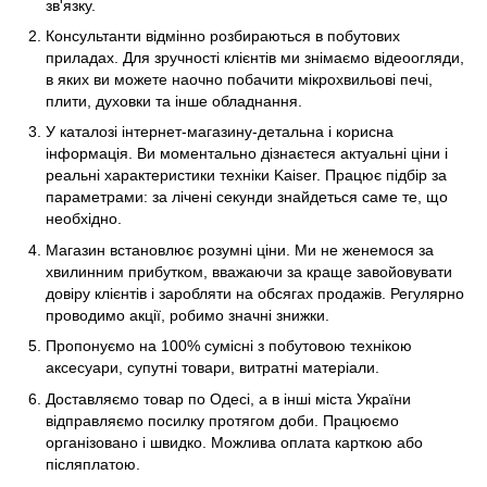
зв'язку.
Консультанти відмінно розбираються в побутових
приладах. Для зручності клієнтів ми знімаємо відеоогляди,
в яких ви можете наочно побачити мікрохвильові печі,
плити, духовки та інше обладнання.
У каталозі інтернет-магазину-детальна і корисна
інформація. Ви моментально дізнаєтеся актуальні ціни і
реальні характеристики техніки Kaiser. Працює підбір за
параметрами: за лічені секунди знайдеться саме те, що
необхідно.
Магазин встановлює розумні ціни. Ми не женемося за
хвилинним прибутком, вважаючи за краще завойовувати
довіру клієнтів і заробляти на обсягах продажів. Регулярно
проводимо акції, робимо значні знижки.
Пропонуємо на 100% сумісні з побутовою технікою
аксесуари, супутні товари, витратні матеріали.
Доставляємо товар по Одесі, а в інші міста України
відправляємо посилку протягом доби. Працюємо
організовано і швидко. Можлива оплата карткою або
післяплатою.