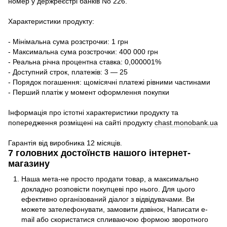
номер у держреєстрі банків No 226.
Характеристики продукту:
- Мінімальна сума розстрочки: 1 грн
- Максимальна сума розстрочки: 400 000 грн
- Реальна річна процентна ставка: 0,000001%
- Доступний строк, платежів: 3 — 25
- Порядок погашення: щомісячні платежі рівними частинами
- Перший платіж у момент оформлення покупки
Інформація про істотні характеристики продукту та
попередження розміщені на сайті продукту
chast.monobank.ua
Гарантія від виробника 12 місяців.
7 головних достоїнств нашого інтернет-
магазину
Наша мета-не просто продати товар, а максимально
докладно розповісти покупцеві про нього. Для цього
ефективно організований діалог з відвідувачами. Ви
можете зателефонувати, замовити дзвінок, Написати e-
mail або скористатися спливаючою формою зворотного