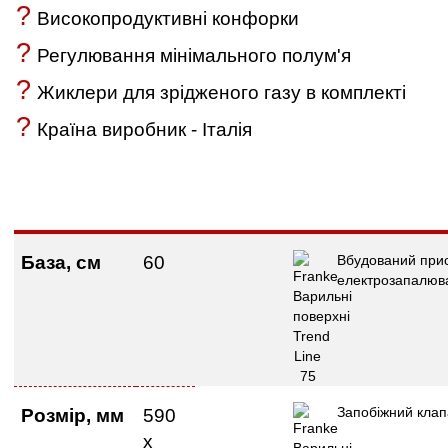
?
Високопродуктивні конфорки
?
Регулювання мінімального полум'я
?
Жиклери для зрідженого газу в комплекті
?
Країна виробник - Італія
База, см
60
Вбудований прис
електрозапалюв
Запобіжний кла
Розмі
р
, мм
590
х