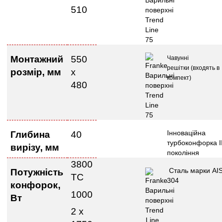
510
Монтажни
й
550
Чавунні
решітк
и
(входять в
розмі
р, мм
х
компект)
480
Інноваційна
Глибина
40
турбоконфорка II
в
ирізу
, мм
покоління
3800
Сталь марки AIS
Потужність
ТС
304
конфорок,
1000
Вт
2 х