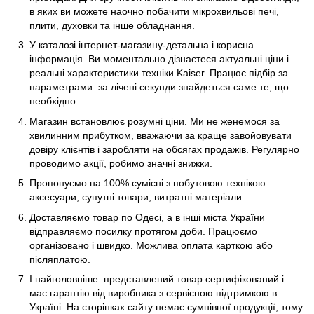
в яких ви можете наочно побачити мікрохвильові печі,
плити, духовки та інше обладнання.
У каталозі інтернет-магазину-детальна і корисна
інформація. Ви моментально дізнаєтеся актуальні ціни і
реальні характеристики техніки Kaiser. Працює підбір за
параметрами: за лічені секунди знайдеться саме те, що
необхідно.
Магазин встановлює розумні ціни. Ми не женемося за
хвилинним прибутком, вважаючи за краще завойовувати
довіру клієнтів і заробляти на обсягах продажів. Регулярно
проводимо акції, робимо значні знижки.
Пропонуємо на 100% сумісні з побутовою технікою
аксесуари, супутні товари, витратні матеріали.
Доставляємо товар по Одесі, а в інші міста України
відправляємо посилку протягом доби. Працюємо
організовано і швидко. Можлива оплата карткою або
післяплатою.
І найголовніше: представлений товар сертифікований і
має гарантію від виробника з сервісною підтримкою в
Україні. На сторінках сайту немає сумнівної продукції, тому