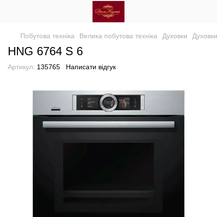
Побутова техніка
Велика побутова техніка
Духовки
Духовк
HNG 6764 S 6
Артикул:
135765
Написати відгук