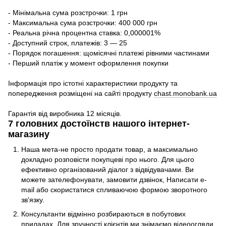
- Мінімальна сума розстрочки: 1 грн
- Максимальна сума розстрочки: 400 000 грн
- Реальна річна процентна ставка: 0,000001%
- Доступний строк, платежів: 3 — 25
- Порядок погашення: щомісячні платежі рівними частинами
- Перший платіж у момент оформлення покупки
Інформація про істотні характеристики продукту та
попередження розміщені на сайті продукту
chast.monobank.ua
Гарантія від виробника 12 місяців.
7 головних достоїнств нашого інтернет-
магазину
Наша мета-не просто продати товар, а максимально
докладно розповісти покупцеві про нього. Для цього
ефективно організований діалог з відвідувачами. Ви
можете зателефонувати, замовити дзвінок, Написати e-
mail або скористатися спливаючою формою зворотного
зв'язку.
Консультанти відмінно розбираються в побутових
приладах. Для зручності клієнтів ми знімаємо відеоогляди,