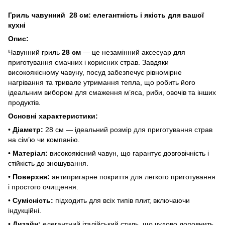
Гриль чавунний 28 см: елегантність і якість для вашої
кухні
Опис:
Чавунний гриль
28 см
— це незамінний аксесуар для
приготування смачних і корисних страв. Завдяки
високоякісному чавуну, посуд забезпечує рівномірне
нагрівання та тривале утримання тепла, що робить його
ідеальним вибором для смаження м’яса, риби, овочів та інших
продуктів.
Основні характеристики:
•
Діаметр:
28 см — ідеальний розмір для приготування страв
на сім’ю чи компанію.
•
Матеріал:
високоякісний чавун, що гарантує довговічність і
стійкість до зношування.
•
Поверхня:
антипригарне покриття для легкого приготування
і простого очищення.
•
Сумісність:
підходить для всіх типів плит, включаючи
індукційні.
•
Дизайн:
елегантний італійський стиль, що чудово доповнить