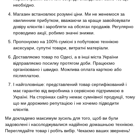
необхідно.
Магазин встановлює розумні ціни. Ми не женемося за
хвилинним прибутком, вважаючи за краще завойовувати
довіру клієнтів і заробляти на обсягах продажів. Регулярно
проводимо акції, робимо значні знижки.
Пропонуємо на 100% сумісні з побутовою технікою
аксесуари, супутні товари, витратні матеріали.
Доставляємо товар по Одесі, а в інші міста України
відправляємо посилку протягом доби. Працюємо
організовано і швидко. Можлива оплата карткою або
післяплатою.
І найголовніше: представлений товар сертифікований і
має гарантію від виробника з сервісною підтримкою в
Україні. На сторінках сайту немає сумнівної продукції, тому
що ми дорожимо репутацією і не хочемо підводити
клієнтів.
Ми докладемо максимум зусиль для того, щоб ви були
задоволені і насолоджувалися надійною домашньою технікою.
Переглядайте товар і робіть вибір. Чекаємо ваших звернень!