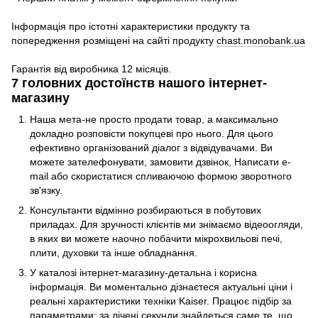
Інформація про істотні характеристики продукту та
попередження розміщені на сайті продукту
chast.monobank.ua
Гарантія від виробника 12 місяців.
7 головних достоїнств нашого інтернет-
магазину
Наша мета-не просто продати товар, а максимально
докладно розповісти покупцеві про нього. Для цього
ефективно організований діалог з відвідувачами. Ви
можете зателефонувати, замовити дзвінок, Написати e-
mail або скористатися спливаючою формою зворотного
зв'язку.
Консультанти відмінно розбираються в побутових
приладах. Для зручності клієнтів ми знімаємо відеоогляди,
в яких ви можете наочно побачити мікрохвильові печі,
плити, духовки та інше обладнання.
У каталозі інтернет-магазину-детальна і корисна
інформація. Ви моментально дізнаєтеся актуальні ціни і
реальні характеристики техніки Kaiser. Працює підбір за
параметрами: за лічені секунди знайдеться саме те, що