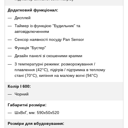
Додатковий функціонал:
Дисплей
Таймер із функцією "Будильник" та
автовідключенням
Сенсор наявності посуду Pan Sensor
Функція "Бустер"
Дизайн панелі зі скошеними краями
3 температурні режими: розморожування /
плавлення (42°С), підігрів / підтримка в теплому
стані (70°С), кипіння на малому вогні (94°С)
Колір I 600:
Чорний
Габаритні розміри:
ШхВхГ, мм: 590х50х520
Розміри для вбудовування: