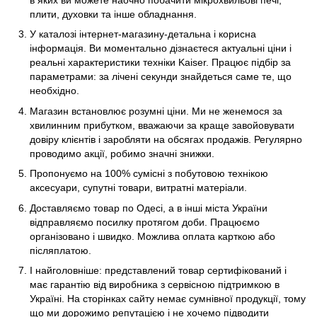
плити, духовки та інше обладнання.
У каталозі інтернет-магазину-детальна і корисна
інформація. Ви моментально дізнаєтеся актуальні ціни і
реальні характеристики техніки Kaiser. Працює підбір за
параметрами: за лічені секунди знайдеться саме те, що
необхідно.
Магазин встановлює розумні ціни. Ми не женемося за
хвилинним прибутком, вважаючи за краще завойовувати
довіру клієнтів і заробляти на обсягах продажів. Регулярно
проводимо акції, робимо значні знижки.
Пропонуємо на 100% сумісні з побутовою технікою
аксесуари, супутні товари, витратні матеріали.
Доставляємо товар по Одесі, а в інші міста України
відправляємо посилку протягом доби. Працюємо
організовано і швидко. Можлива оплата карткою або
післяплатою.
І найголовніше: представлений товар сертифікований і
має гарантію від виробника з сервісною підтримкою в
Україні. На сторінках сайту немає сумнівної продукції, тому
що ми дорожимо репутацією і не хочемо підводити