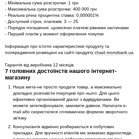
- Мінімальна сума розстрочки: 1 грн
- Максимальна сума розстрочки: 400 000 грн
- Реальна річна процентна ставка: 0,000001%
- Доступний строк, платежів: 3 — 25
- Порядок погашення: щомісячні платежі рівними частинами
- Перший платіж у момент оформлення покупки
Інформація про істотні характеристики продукту та
попередження розміщені на сайті продукту
chast.monobank.ua
Гарантія від виробника 12 місяців.
7 головних достоїнств нашого інтернет-
магазину
Наша мета-не просто продати товар, а максимально
докладно розповісти покупцеві про нього. Для цього
ефективно організований діалог з відвідувачами. Ви
можете зателефонувати, замовити дзвінок, Написати e-
mail або скористатися спливаючою формою зворотного
зв'язку.
Консультанти відмінно розбираються в побутових
приладах. Для зручності клієнтів ми знімаємо відеоогляди,
в яких ви можете наочно побачити мікрохвильові печі,