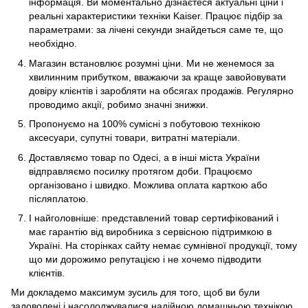
інформація. Ви моментально дізнаєтеся актуальні ціни і
реальні характеристики техніки Kaiser. Працює підбір за
параметрами: за лічені секунди знайдеться саме те, що
необхідно.
Магазин встановлює розумні ціни. Ми не женемося за
хвилинним прибутком, вважаючи за краще завойовувати
довіру клієнтів і заробляти на обсягах продажів. Регулярно
проводимо акції, робимо значні знижки.
Пропонуємо на 100% сумісні з побутовою технікою
аксесуари, супутні товари, витратні матеріали.
Доставляємо товар по Одесі, а в інші міста України
відправляємо посилку протягом доби. Працюємо
організовано і швидко. Можлива оплата карткою або
післяплатою.
І найголовніше: представлений товар сертифікований і
має гарантію від виробника з сервісною підтримкою в
Україні. На сторінках сайту немає сумнівної продукції, тому
що ми дорожимо репутацією і не хочемо підводити
клієнтів.
Ми докладемо максимум зусиль для того, щоб ви були
задоволені і насолоджувалися надійною домашньою технікою.