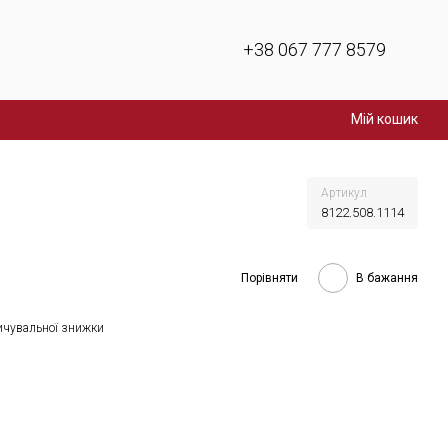
+38 067 777 8579
Мій кошик
Артикул
8122.508.1114
Порівняти
В бажання
ичувальної знижки