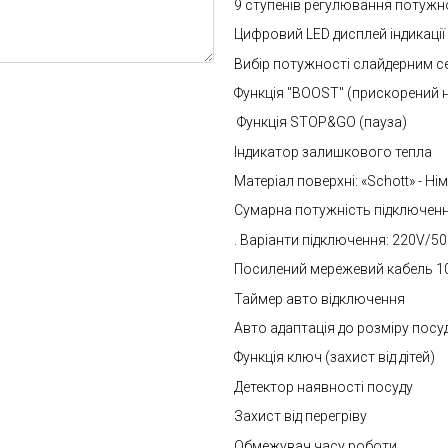
9 ступенів регулювання потужн
Цифровий LED дисплей індикації
Вибір потужності слайдерним 
Функція "BOOST" (прискорений 
Функція STOP&GO (пауза)
Індикатор залишкового тепла
Матеріал поверхні: «Schott» - Н
Сумарна потужність підключенн
. Варіанти підключення: 220V/5
Посилений мережевий кабель 10
Таймер авто відключення
Авто адаптація до розміру посу
Функція ключ (захист від дітей)
Детектор наявності посуду
Захист від перегріву
Обмежувач часу роботи