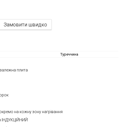
Замовити швидко
Туреччина
езалежна плита
орок
окремо на кожну зону нагрівання
я ІНДУКЦІЙНИЙ