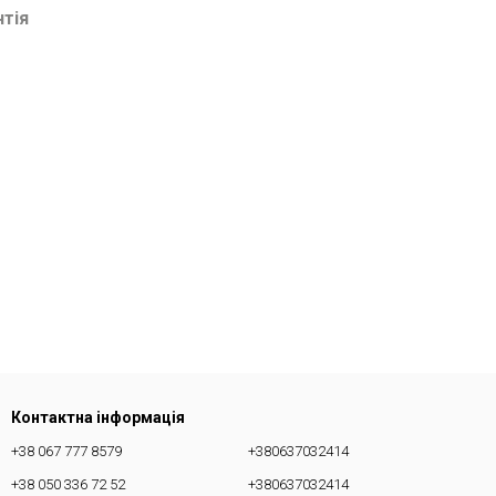
нтія
Контактна інформація
+38 067 777 8579
+380637032414
+38 050 336 72 52
+380637032414