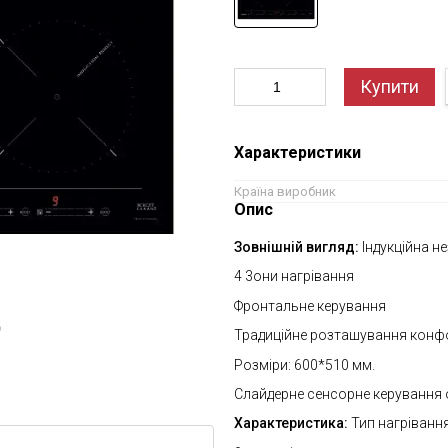
Купити
Характеристики
Країна виробник
Опис
Зовнішній вигляд:
Індукційна н
4 3они нагрівання
Фронтальне керування
ю
Традиційне розташування конф
Розміри: 600*510 мм.
Слайдерне сенсорне керування 
Характеристика:
Тип нагріванн