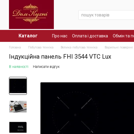
Перейти до основного контенту
Каталог
Про нас
Оплата і доставка
Обмін та 
Головна
Побутова техніка
Велика побутова техніка
Варильні поверхні
Індукційна панель FHI 3544 VTC Lux
В наявності
Написати відгук