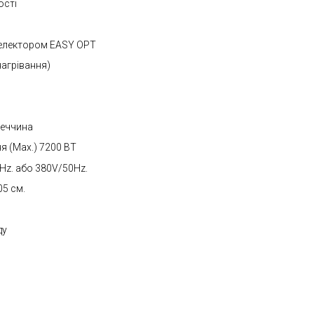
ості
селектором EASY OPT
нагрівання)
імеччина
я (Max.) 7200 BT
0Hz. або 380V/50Hz.
5 см.
ду