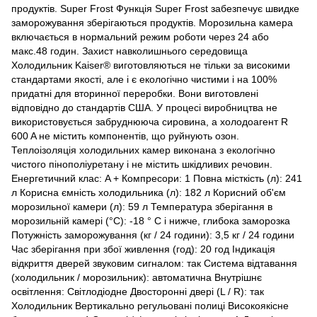
продуктів. Super Frost Функція Super Frost забезпечує швидке
заморожування зберігаються продуктів. Морозильна камера
включається в нормальний режим роботи через 24 або
макс.48 годин. Захист навколишнього середовища
Холодильник Kaiser® виготовляються не тільки за високими
стандартами якості, але і є екологічно чистими і на 100%
придатні для вторинної переробки. Вони виготовлені
відповідно до стандартів США. У процесі виробництва не
використовується забруднююча сировина, а холодоагент R
600 A не містить компонентів, що руйнують озон.
Теплоізоляція холодильних камер виконана з екологічно
чистого пінополіуретану і не містить шкідливих речовин.
Енергетичний клас: A + Компресори: 1 Повна місткість (л): 241
л Корисна ємність холодильника (л): 182 л Корисний об'єм
морозильної камери (л): 59 л Температура зберігання в
морозильній камері (°C): -18 ° C і нижче, глибока заморозка
Потужність заморожування (кг / 24 години): 3,5 кг / 24 години
Час зберігання при збої живлення (год): 20 год Індикація
відкриття дверей звуковим сигналом: так Система відтавання
(холодильник / морозильник): автоматична Внутрішнє
освітлення: Світлодіодне Двосторонні двері (L / R): так
Холодильник Вертикально регульовані полиці Високоякісне