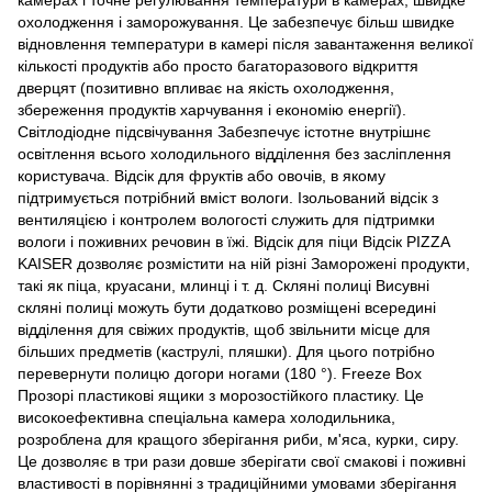
охолодження і заморожування. Це забезпечує більш швидке
відновлення температури в камері після завантаження великої
кількості продуктів або просто багаторазового відкриття
дверцят (позитивно впливає на якість охолодження,
збереження продуктів харчування і економію енергії).
Світлодіодне підсвічування Забезпечує істотне внутрішнє
освітлення всього холодильного відділення без засліплення
користувача. Відсік для фруктів або овочів, в якому
підтримується потрібний вміст вологи. Ізольований відсік з
вентиляцією і контролем вологості служить для підтримки
вологи і поживних речовин в їжі. Відсік для піци Відсік PIZZA
KAISER дозволяє розмістити на ній різні Заморожені продукти,
такі як піца, круасани, млинці і т. д. Скляні полиці Висувні
скляні полиці можуть бути додатково розміщені всередині
відділення для свіжих продуктів, щоб звільнити місце для
більших предметів (каструлі, пляшки). Для цього потрібно
перевернути полицю догори ногами (180 °). Freeze Box
Прозорі пластикові ящики з морозостійкого пластику. Це
високоефективна спеціальна камера холодильника,
розроблена для кращого зберігання риби, м'яса, курки, сиру.
Це дозволяє в три рази довше зберігати свої смакові і поживні
властивості в порівнянні з традиційними умовами зберігання