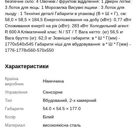
безпечне скло: 4 Овочеві / фруктові відділення: 1 Дверні лотки:
3 Лоток для яєць: 1 Морозилка Висувні ящики : 3 Лоток для
льоду : 1 Технічні деталі Габарити в упаковці (В × Ш × Г), см:
58,0 × 58,5 × 184,5 Енергоспоживання на добу (кВтг): 0,77 кВтг
Споживання енергії на рік (кВтг): 283 кВтг Холодильний агент:
R 600 A Кліматичний клас: N / ST / T Вага нетто: (кг) 56,5 кг
Вага брутто (кг): 62,0 кг Зовнішні габарити: в * Ш * Г(мм) -
1770х540х545 Габарити ніші для вбудовування: в * Ш * Г(мм) -
1776-1778х560-570х550
Характеристики
Країна
Німеччина
виробник
Управління
Сенсорне
Тип
Вбудований, 2-х камерний
Габарити
54.0 × 54.5 × 177.0
Колір
Білий
Материал
високоякісна сталь