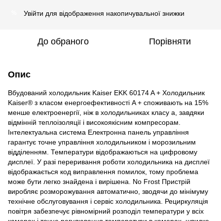
Увійти
для відображення накопичувальної знижки
%
До обраного
Порівняти
Опис
Вбудований холодильник Kaiser EKK 60174 A + Холодильник
Kaiser® з класом енергоефективності A + споживають на 15%
менше електроенергії, ніж в холодильниках класу а, завдяки
відмінній теплоізоляції і високоякісним компресорам.
Інтелектуальна система Електронна панель управління
гарантує точне управління холодильником і морозильним
відділенням. Температури відображаються на цифровому
дисплеї. У разі переривання роботи холодильника на дисплеї
відображається код виправлення помилок, тому проблема
може бути легко знайдена і вирішена. No Frost Пристрій
виробляє розморожування автоматично, зводячи до мінімуму
технічне обслуговування і сервіс холодильника. Рециркуляція
повітря забезпечує рівномірний розподіл температури у всіх
камерах і точне регулювання температури в камерах, швидке