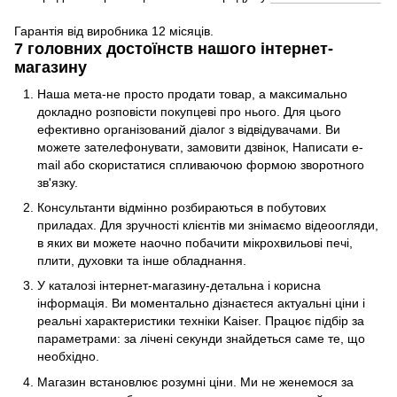
Гарантія від виробника 12 місяців.
7 головних достоїнств нашого інтернет-
магазину
Наша мета-не просто продати товар, а максимально
докладно розповісти покупцеві про нього. Для цього
ефективно організований діалог з відвідувачами. Ви
можете зателефонувати, замовити дзвінок, Написати e-
mail або скористатися спливаючою формою зворотного
зв'язку.
Консультанти відмінно розбираються в побутових
приладах. Для зручності клієнтів ми знімаємо відеоогляди,
в яких ви можете наочно побачити мікрохвильові печі,
плити, духовки та інше обладнання.
У каталозі інтернет-магазину-детальна і корисна
інформація. Ви моментально дізнаєтеся актуальні ціни і
реальні характеристики техніки Kaiser. Працює підбір за
параметрами: за лічені секунди знайдеться саме те, що
необхідно.
Магазин встановлює розумні ціни. Ми не женемося за