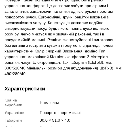
управління конфорок. Це дозволяє забути про сірники і
запальнички, запалюючи пальники однією рукою простим
поворотом ручок. Ергономічні, зручні решітки виконані з
високоякісного чавуну .Конструкція дозволяє надійно
використовувати посуд будь-якого, навіть дуже великого
розміру, легко миється як у звичайній раковині, так і в
посудомийній машині. Решітки сконструйовані і виготовлені
без вигинів з гострими кутами і тому легкі в догляді. Головні
характеристики Колір : чорний Виконання: доміно Тип
управління: механічний Кількість конфорок: 2 Матеріал
решітки: чавун Електропідпал: Так Габарити (ШхГхВ), мм:
300*510*40 Мінімальні розміри для вбудовування( ШхГхВ), мм:
490*280*40
Характеристики
Країна
Німеччина
виробник
Управління
Поворотні перемикачі
Габарити
30.0 × 51.0 × 4.0