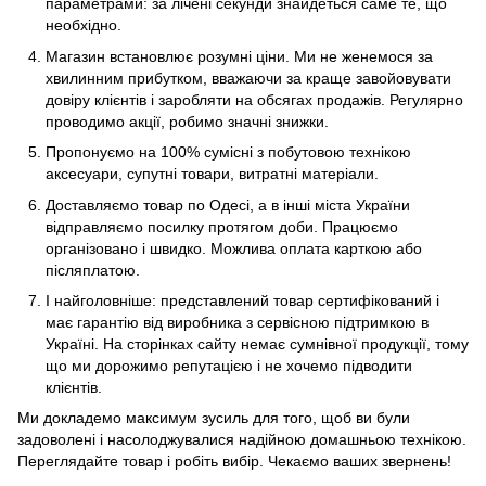
параметрами: за лічені секунди знайдеться саме те, що
необхідно.
Магазин встановлює розумні ціни. Ми не женемося за
хвилинним прибутком, вважаючи за краще завойовувати
довіру клієнтів і заробляти на обсягах продажів. Регулярно
проводимо акції, робимо значні знижки.
Пропонуємо на 100% сумісні з побутовою технікою
аксесуари, супутні товари, витратні матеріали.
Доставляємо товар по Одесі, а в інші міста України
відправляємо посилку протягом доби. Працюємо
організовано і швидко. Можлива оплата карткою або
післяплатою.
І найголовніше: представлений товар сертифікований і
має гарантію від виробника з сервісною підтримкою в
Україні. На сторінках сайту немає сумнівної продукції, тому
що ми дорожимо репутацією і не хочемо підводити
клієнтів.
Ми докладемо максимум зусиль для того, щоб ви були
задоволені і насолоджувалися надійною домашньою технікою.
Переглядайте товар і робіть вибір. Чекаємо ваших звернень!