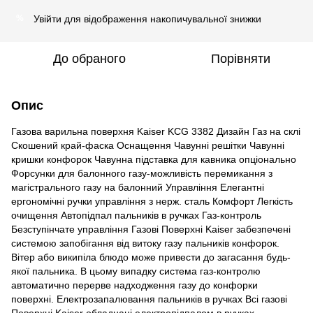
Увійти
для відображення накопичувальної знижки
%
До обраного
Порівняти
Опис
Газова варильна поверхня Kaiser KCG 3382 Дизайн Газ на склі
Скошений край-фаска Оснащення Чавунні решітки Чавунні
кришки конфорок Чавунна підставка для кавника опціонально
Форсунки для балонного газу-можливість перемикання з
магістрального газу на балонний Управління Елегантні
ергономічні ручки управління з нерж. сталь Комфорт Легкість
очищення Автопідпал пальників в ручках Газ-контроль
Безступінчате управління Газові Поверхні Kaiser забезпечені
системою запобігання від витоку газу пальників конфорок.
Вітер або википіла блюдо може привести до загасання будь-
якої пальника. В цьому випадку система газ-контролю
автоматично перерве надходження газу до конфорки
поверхні. Електрозапалювання пальників в ручках Всі газові
Поверхні Kaiser обладнані електропідпалом в ручках