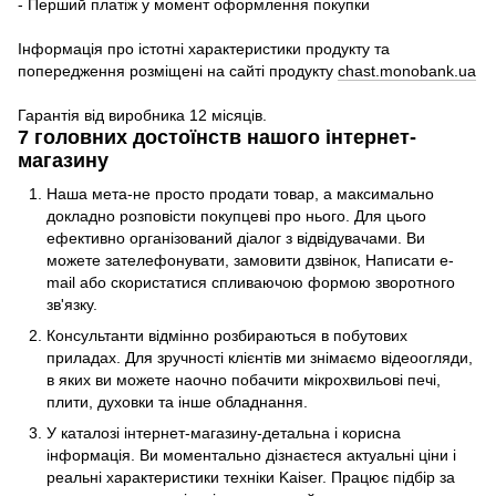
- Перший платіж у момент оформлення покупки
Інформація про істотні характеристики продукту та
попередження розміщені на сайті продукту
chast.monobank.ua
Гарантія від виробника 12 місяців.
7 головних достоїнств нашого інтернет-
магазину
Наша мета-не просто продати товар, а максимально
докладно розповісти покупцеві про нього. Для цього
ефективно організований діалог з відвідувачами. Ви
можете зателефонувати, замовити дзвінок, Написати e-
mail або скористатися спливаючою формою зворотного
зв'язку.
Консультанти відмінно розбираються в побутових
приладах. Для зручності клієнтів ми знімаємо відеоогляди,
в яких ви можете наочно побачити мікрохвильові печі,
плити, духовки та інше обладнання.
У каталозі інтернет-магазину-детальна і корисна
інформація. Ви моментально дізнаєтеся актуальні ціни і
реальні характеристики техніки Kaiser. Працює підбір за