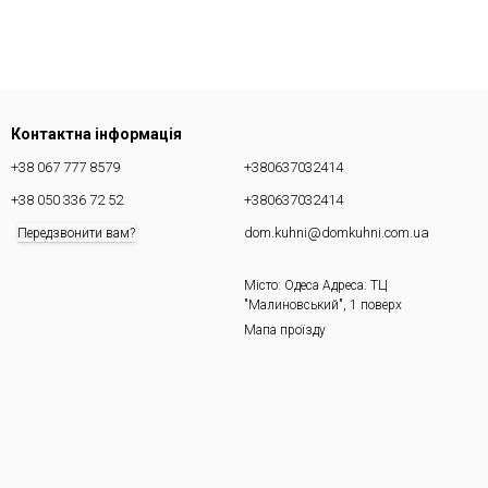
Контактна інформація
+38 067 777 8579
+380637032414
+38 050 336 72 52
+380637032414
dom.kuhni@domkuhni.com.ua
Передзвонити вам?
Місто: Одеса Адреса: ТЦ
"Малиновський", 1 поверх
Мапа проїзду