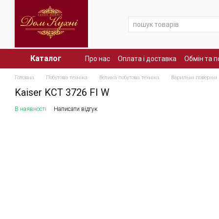
Перейти до основного контенту
Каталог
Про нас
Оплата і доставка
Обмін та 
Головна
Побутова техніка
Велика побутова техніка
Варильні поверхні
Kaiser KCT 3726 FI W
В наявності
Написати відгук