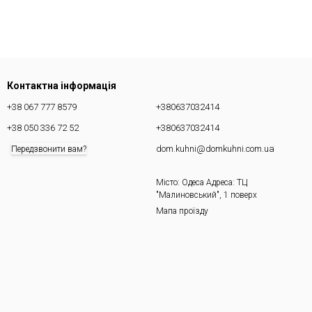
Контактна інформація
+38 067 777 8579
+380637032414
+38 050 336 72 52
+380637032414
dom.kuhni@domkuhni.com.ua
Передзвонити вам?
Місто: Одеса Адреса: ТЦ
"Малиновський", 1 поверх
Мапа проїзду