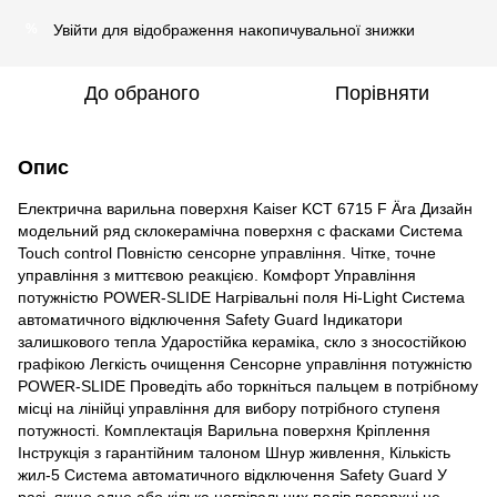
Увійти
для відображення накопичувальної знижки
%
До обраного
Порівняти
Опис
Електрична варильна поверхня Kaiser KCT 6715 F Ära Дизайн
модельний ряд склокерамічна поверхня c фасками Система
Touch control Повністю сенсорне управління. Чітке, точне
управління з миттєвою реакцією. Комфорт Управління
потужністю POWER-SLIDE Нагрівальні поля Hi-Light Система
автоматичного відключення Safety Guard Індикатори
залишкового тепла Ударостійка кераміка, скло з зносостійкою
графікою Легкість очищення Сенсорне управління потужністю
POWER-SLIDE Проведіть або торкніться пальцем в потрібному
місці на лінійці управління для вибору потрібного ступеня
потужності. Комплектація Варильна поверхня Кріплення
Інструкція з гарантійним талоном Шнур живлення, Кількість
жил-5 Система автоматичного відключення Safety Guard У
разі, якщо одне або кілька нагрівальних полів поверхні не