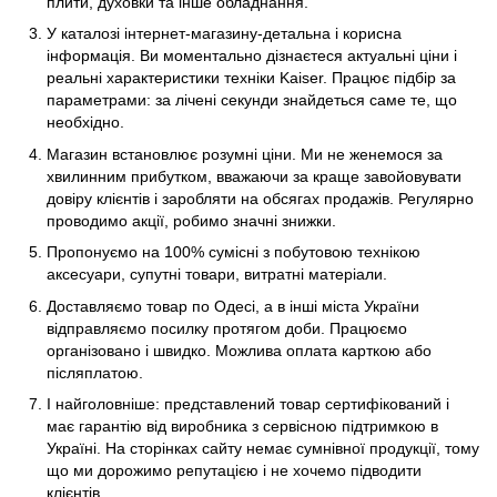
плити, духовки та інше обладнання.
У каталозі інтернет-магазину-детальна і корисна
інформація. Ви моментально дізнаєтеся актуальні ціни і
реальні характеристики техніки Kaiser. Працює підбір за
параметрами: за лічені секунди знайдеться саме те, що
необхідно.
Магазин встановлює розумні ціни. Ми не женемося за
хвилинним прибутком, вважаючи за краще завойовувати
довіру клієнтів і заробляти на обсягах продажів. Регулярно
проводимо акції, робимо значні знижки.
Пропонуємо на 100% сумісні з побутовою технікою
аксесуари, супутні товари, витратні матеріали.
Доставляємо товар по Одесі, а в інші міста України
відправляємо посилку протягом доби. Працюємо
організовано і швидко. Можлива оплата карткою або
післяплатою.
І найголовніше: представлений товар сертифікований і
має гарантію від виробника з сервісною підтримкою в
Україні. На сторінках сайту немає сумнівної продукції, тому
що ми дорожимо репутацією і не хочемо підводити
клієнтів.