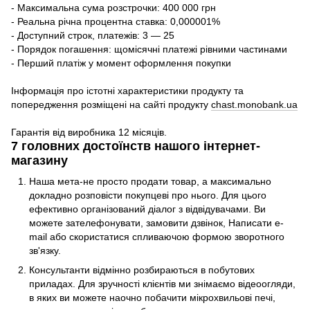
- Максимальна сума розстрочки: 400 000 грн
- Реальна річна процентна ставка: 0,000001%
- Доступний строк, платежів: 3 — 25
- Порядок погашення: щомісячні платежі рівними частинами
- Перший платіж у момент оформлення покупки
Інформація про істотні характеристики продукту та
попередження розміщені на сайті продукту
chast.monobank.ua
Гарантія від виробника 12 місяців.
7 головних достоїнств нашого інтернет-
магазину
Наша мета-не просто продати товар, а максимально
докладно розповісти покупцеві про нього. Для цього
ефективно організований діалог з відвідувачами. Ви
можете зателефонувати, замовити дзвінок, Написати e-
mail або скористатися спливаючою формою зворотного
зв'язку.
Консультанти відмінно розбираються в побутових
приладах. Для зручності клієнтів ми знімаємо відеоогляди,
в яких ви можете наочно побачити мікрохвильові печі,