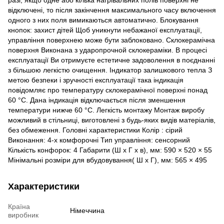
відключені, то після закінчення максимального часу включення
одного з них поля вимикаються автоматично. Блокування
кнопок: захист дітей Щоб уникнути небажаної експлуатації,
управління поверхнею може бути заблоковано. Склокерамічна
поверхня Виконана з ударопрочной склокераміки. В процесі
експлуатації Ви отримуєте естетичне задоволення в поєднанні
з більшою легкістю очищення. Індикатор залишкового тепла З
метою безпеки і зручності експлуатації така індикація
повідомляє про температуру склокерамічної поверхні понад
60 °C. Дана індикація відключається після зменшення
температури нижче 60 °C. Легкість монтажу Монтаж виробу
можливий в стільниці, виготовлені з будь-яких видів матеріалів,
без обмеження. Головні характеристики Колір : сірий
Виконання: 4-х комфорочні Тип управління: сенсорний
Кількість конфорок: 4 Габарити (Ш x Г x в), мм: 590 × 520 × 55
Мінімальні розміри для вбудовування( Ш x Г), мм: 565 × 495
Характеристики
Країна
Німеччина
виробник