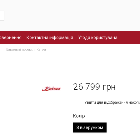
повернення
Контактна інформація
Угода користувача
Варильні поверхні Kaiser
26 799 грн
%
Увійти
для відображення накоп
Колір
З візерунком