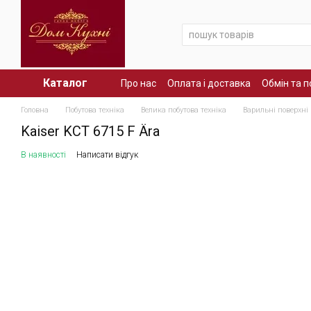
Перейти до основного контенту
Каталог
Про нас
Оплата і доставка
Обмін та 
Головна
Побутова техніка
Велика побутова техніка
Варильні поверхні
Kaiser KCT 6715 F Ära
В наявності
Написати відгук