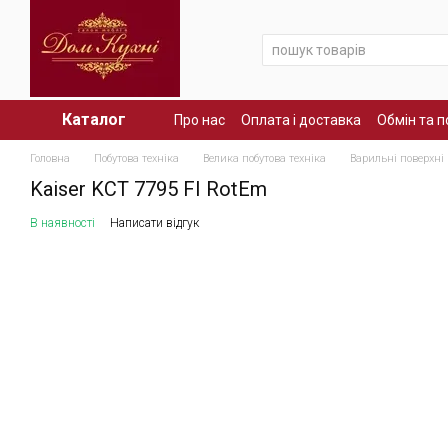
Перейти до основного контенту
Каталог
Про нас
Оплата і доставка
Обмін та 
Головна
Побутова техніка
Велика побутова техніка
Варильні поверхні
Kaiser KCT 7795 FI RotEm
В наявності
Написати відгук