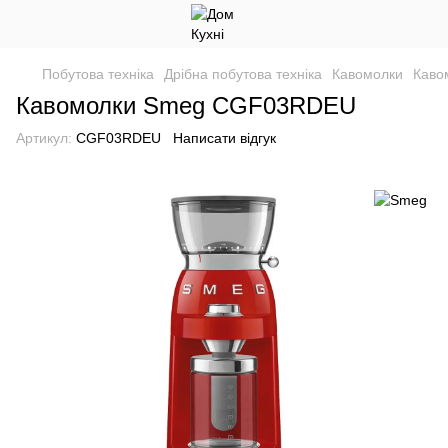
Побутова техніка
Дрібна побутова техніка
Кавомолки
Каво
Кавомолки Smeg CGF03RDEU
Артикул:
CGF03RDEU
Написати відгук