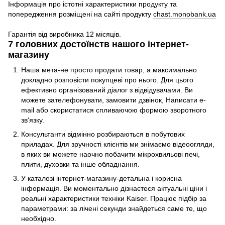
Інформація про істотні характеристики продукту та
попередження розміщені на сайті продукту
chast.monobank.ua
Гарантія від виробника 12 місяців.
7 головних достоїнств нашого інтернет-
магазину
Наша мета-не просто продати товар, а максимально
докладно розповісти покупцеві про нього. Для цього
ефективно організований діалог з відвідувачами. Ви
можете зателефонувати, замовити дзвінок, Написати e-
mail або скористатися спливаючою формою зворотного
зв'язку.
Консультанти відмінно розбираються в побутових
приладах. Для зручності клієнтів ми знімаємо відеоогляди,
в яких ви можете наочно побачити мікрохвильові печі,
плити, духовки та інше обладнання.
У каталозі інтернет-магазину-детальна і корисна
інформація. Ви моментально дізнаєтеся актуальні ціни і
реальні характеристики техніки Kaiser. Працює підбір за
параметрами: за лічені секунди знайдеться саме те, що
необхідно.