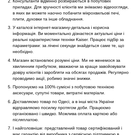
Консультанти відмінно розбираються в побутових
приладах. Для зручності клієнтів ми знімаємо відеоогляди,
в яких ви можете наочно побачити мікрохвильові печі,
плити, духовки та інше обладнання.
У каталозі інтернет-магазину-детальна і корисна
інформація. Ви моментально дізнаєтеся актуальні ціни і
реальні характеристики техніки Kaiser. Працює підбір за
параметрами: за лічені секунди знайдеться саме те, що
необхідно.
Магазин встановлює розумні ціни. Ми не женемося за
хвилинним прибутком, вважаючи за краще завойовувати
довіру клієнтів і заробляти на обсягах продажів. Регулярно
проводимо акції, робимо значні знижки.
Пропонуємо на 100% сумісні з побутовою технікою
аксесуари, супутні товари, витратні матеріали.
Доставляємо товар по Одесі, а в інші міста України
відправляємо посилку протягом доби. Працюємо
організовано і швидко. Можлива оплата карткою або
післяплатою.
І найголовніше: представлений товар сертифікований і
має гарантію від виробника з сервісною підтримкою в