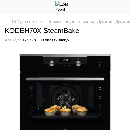
Побутова техніка
Велика побутова техніка
Духовки
Духовки
KODEH70X SteamBake
Артикул:
124728
Написати відгук