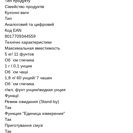
Тип продукту
Сімейство продуктів
Кухонні ваги
Тип
Аналоговий та цифровий
Код EAN
8017709344559
Технічні характеристики
Максимальная вместимость
5 кг/ 11 фунтов
Об `єм глечика
1 г / 0,1 унции
Об `єм чаші
1,8 л/ 60 унций/ 7 чашек
Об `єм глечика
г/мл; фунт унции/жидкая унция
Функції
Режим ожидания (Stand-by)
Так
Функция "Единица измерения"
Так
Приготування смузі
Так