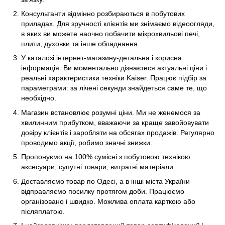
Консультанти відмінно розбираються в побутових
приладах. Для зручності клієнтів ми знімаємо відеоогляди,
в яких ви можете наочно побачити мікрохвильові печі,
плити, духовки та інше обладнання.
У каталозі інтернет-магазину-детальна і корисна
інформація. Ви моментально дізнаєтеся актуальні ціни і
реальні характеристики техніки Kaiser. Працює підбір за
параметрами: за лічені секунди знайдеться саме те, що
необхідно.
Магазин встановлює розумні ціни. Ми не женемося за
хвилинним прибутком, вважаючи за краще завойовувати
довіру клієнтів і заробляти на обсягах продажів. Регулярно
проводимо акції, робимо значні знижки.
Пропонуємо на 100% сумісні з побутовою технікою
аксесуари, супутні товари, витратні матеріали.
Доставляємо товар по Одесі, а в інші міста України
відправляємо посилку протягом доби. Працюємо
організовано і швидко. Можлива оплата карткою або
післяплатою.