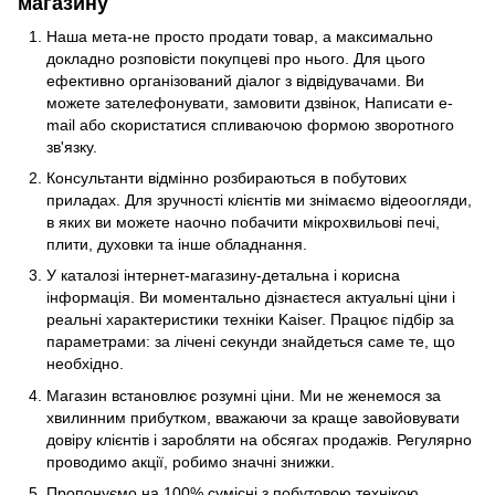
магазину
Наша мета-не просто продати товар, а максимально
докладно розповісти покупцеві про нього. Для цього
ефективно організований діалог з відвідувачами. Ви
можете зателефонувати, замовити дзвінок, Написати e-
mail або скористатися спливаючою формою зворотного
зв'язку.
Консультанти відмінно розбираються в побутових
приладах. Для зручності клієнтів ми знімаємо відеоогляди,
в яких ви можете наочно побачити мікрохвильові печі,
плити, духовки та інше обладнання.
У каталозі інтернет-магазину-детальна і корисна
інформація. Ви моментально дізнаєтеся актуальні ціни і
реальні характеристики техніки Kaiser. Працює підбір за
параметрами: за лічені секунди знайдеться саме те, що
необхідно.
Магазин встановлює розумні ціни. Ми не женемося за
хвилинним прибутком, вважаючи за краще завойовувати
довіру клієнтів і заробляти на обсягах продажів. Регулярно
проводимо акції, робимо значні знижки.
Пропонуємо на 100% сумісні з побутовою технікою