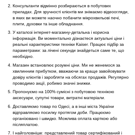
Консультанти відмінно розбираються в побутових
приладах. Для зручності клієнтів ми знімаємо відеоогляди,
в яких ви можете наочно побачити мікрохвильові печі,
плити, духовки та інше обладнання.
У каталозі інтернет-магазину-детальна і корисна
інформація. Ви моментально дізнаєтеся актуальні ціни і
реальні характеристики техніки Kaiser. Працює підбір за
параметрами: за лічені секунди знайдеться саме те, що
необхідно.
Магазин встановлює розумні ціни. Ми не женемося за
хвилинним прибутком, вважаючи за краще завойовувати
довіру клієнтів і заробляти на обсягах продажів. Регулярно
проводимо акції, робимо значні знижки.
Пропонуємо на 100% сумісні з побутовою технікою
аксесуари, супутні товари, витратні матеріали.
Доставляємо товар по Одесі, а в інші міста України
відправляємо посилку протягом доби. Працюємо
організовано і швидко. Можлива оплата карткою або
післяплатою.
І найголовніше: представлений товар сертифікований і