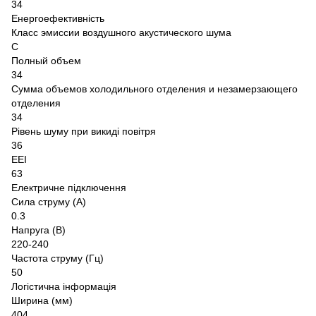
34
Енергоефективність
Класс эмиссии воздушного акустического шума
C
Полный объем
34
Сумма объемов холодильного отделения и незамерзающего
отделения
34
Рівень шуму при викиді повітря
36
EEI
63
Електричне підключення
Сила струму (А)
0.3
Напруга (В)
220-240
Частота струму (Гц)
50
Логістична інформація
Ширина (мм)
404