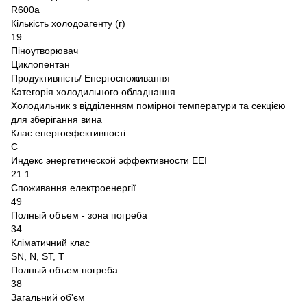
R600a
Кількість холодоагенту (г)
19
Піноутворювач
Циклопентан
Продуктивність/ Енергоспоживання
Категорія холодильного обладнання
Холодильник з відділенням помірної температури та секцією
для зберігання вина
Клас енергоефективності
C
Индекс энергетической эффективности EEI
21.1
Споживання електроенергії
49
Полный объем - зона погреба
34
Кліматичний клас
SN, N, ST, T
Полный объем погреба
38
Загальний об'єм