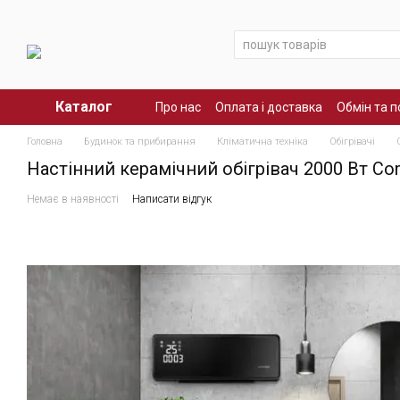
Перейти до основного контенту
Каталог
Про нас
Оплата і доставка
Обмін та 
Головна
Будинок та прибирання
Кліматична техніка
Обігрівачі
Настінний керамічний обігрівач 2000 Вт Co
Немає в наявності
Написати відгук