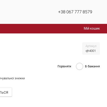
+38 067 777 8579
Мій кошик
Артикул
qh4001
Порівняти
В бажання
ичувальної знижки
ться