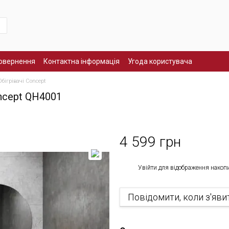
повернення
Контактна інформація
Угода користувача
Обігрівачі Concept
ncept QH4001
4 599 грн
%
Увійти
для відображення накоп
Повідомити, коли з'яви