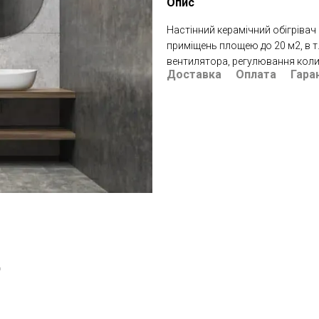
Опис
Настінний керамічний обігрівач
приміщень площею до 20 м2, в т.ч
вентилятора, регулювання колив
Доставка
Оплата
Гара
ю