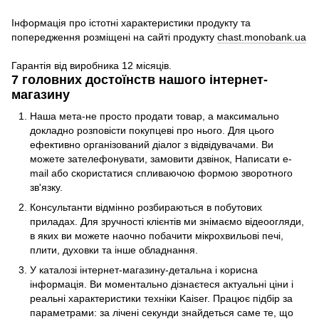
Інформація про істотні характеристики продукту та
попередження розміщені на сайті продукту
chast.monobank.ua
Гарантія від виробника 12 місяців.
7 головних достоїнств нашого інтернет-
магазину
Наша мета-не просто продати товар, а максимально
докладно розповісти покупцеві про нього. Для цього
ефективно організований діалог з відвідувачами. Ви
можете зателефонувати, замовити дзвінок, Написати e-
mail або скористатися спливаючою формою зворотного
зв'язку.
Консультанти відмінно розбираються в побутових
приладах. Для зручності клієнтів ми знімаємо відеоогляди,
в яких ви можете наочно побачити мікрохвильові печі,
плити, духовки та інше обладнання.
У каталозі інтернет-магазину-детальна і корисна
інформація. Ви моментально дізнаєтеся актуальні ціни і
реальні характеристики техніки Kaiser. Працює підбір за
параметрами: за лічені секунди знайдеться саме те, що