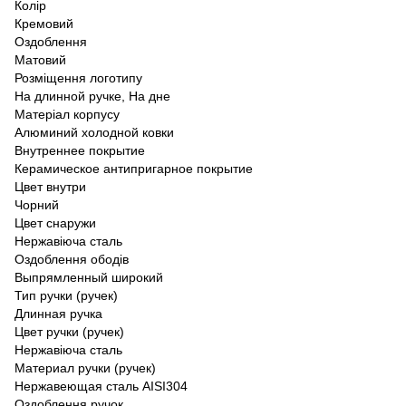
Колір
Кремовий
Оздоблення
Матовий
Розміщення логотипу
На длинной ручке, На дне
Матеріал корпусу
Алюминий холодной ковки
Внутреннее покрытие
Керамическое антипригарное покрытие
Цвет внутри
Чорний
Цвет снаружи
Нержавіюча сталь
Оздоблення ободів
Выпрямленный широкий
Тип ручки (ручек)
Длинная ручка
Цвет ручки (ручек)
Нержавіюча сталь
Материал ручки (ручек)
Нержавеющая сталь AISI304
Оздоблення ручок