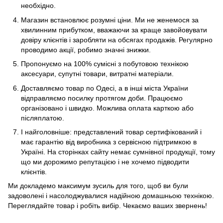
необхідно.
Магазин встановлює розумні ціни. Ми не женемося за
хвилинним прибутком, вважаючи за краще завойовувати
довіру клієнтів і заробляти на обсягах продажів. Регулярно
проводимо акції, робимо значні знижки.
Пропонуємо на 100% сумісні з побутовою технікою
аксесуари, супутні товари, витратні матеріали.
Доставляємо товар по Одесі, а в інші міста України
відправляємо посилку протягом доби. Працюємо
організовано і швидко. Можлива оплата карткою або
післяплатою.
І найголовніше: представлений товар сертифікований і
має гарантію від виробника з сервісною підтримкою в
Україні. На сторінках сайту немає сумнівної продукції, тому
що ми дорожимо репутацією і не хочемо підводити
клієнтів.
Ми докладемо максимум зусиль для того, щоб ви були
задоволені і насолоджувалися надійною домашньою технікою.
Переглядайте товар і робіть вибір. Чекаємо ваших звернень!