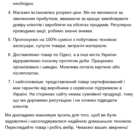
необхідно.
Магазин встановлює розумні ціни. Ми не женемося за
хвилинним прибутком, вважаючи за краще завойовувати
довіру клієнтів і заробляти на обсягах продажів. Регулярно
проводимо акції, робимо значні знижки.
Пропонуємо на 100% сумісні з побутовою технікою
аксесуари, супутні товари, витратні матеріали.
Доставляємо товар по Одесі, а в інші міста України
відправляємо посилку протягом доби. Працюємо
організовано і швидко. Можлива оплата карткою або
післяплатою.
І найголовніше: представлений товар сертифікований і
має гарантію від виробника з сервісною підтримкою в
Україні. На сторінках сайту немає сумнівної продукції, тому
що ми дорожимо репутацією і не хочемо підводити
клієнтів.
Ми докладемо максимум зусиль для того, щоб ви були
задоволені і насолоджувалися надійною домашньою технікою.
Переглядайте товар і робіть вибір. Чекаємо ваших звернень!