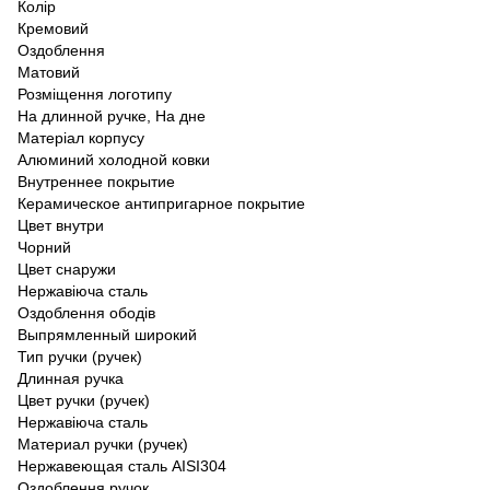
Колір
Кремовий
Оздоблення
Матовий
Розміщення логотипу
На длинной ручке, На дне
Матеріал корпусу
Алюминий холодной ковки
Внутреннее покрытие
Керамическое антипригарное покрытие
Цвет внутри
Чорний
Цвет снаружи
Нержавіюча сталь
Оздоблення ободів
Выпрямленный широкий
Тип ручки (ручек)
Длинная ручка
Цвет ручки (ручек)
Нержавіюча сталь
Материал ручки (ручек)
Нержавеющая сталь AISI304
Оздоблення ручок