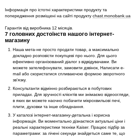
Інформація про істотні характеристики продукту та
попередження розміщені на сайті продукту
chast.monobank.ua
Гарантія від виробника 12 місяців.
7 головних достоїнств нашого інтернет-
магазину
Наша мета-не просто продати товар, а максимально
докладно розповісти покупцеві про нього. Для цього
ефективно організований діалог з відвідувачами. Ви
можете зателефонувати, замовити дзвінок, Написати e-
mail або скористатися спливаючою формою зворотного
зв'язку.
Консультанти відмінно розбираються в побутових
приладах. Для зручності клієнтів ми знімаємо відеоогляди,
в яких ви можете наочно побачити мікрохвильові печі,
плити, духовки та інше обладнання.
У каталозі інтернет-магазину-детальна і корисна
інформація. Ви моментально дізнаєтеся актуальні ціни і
реальні характеристики техніки Kaiser. Працює підбір за
параметрами: за лічені секунди знайдеться саме те, що