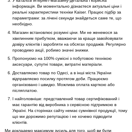
У каталозі інтернет-магазину-детальна і корисна
інформація. Ви моментально дізнаєтеся актуальні ціни і
реальні характеристики техніки Kaiser. Працює підбір за
параметрами: за лічені секунди знайдеться саме те, що
необхідно.
Магазин встановлює розумні ціни. Ми не женемося за
хвилинним прибутком, вважаючи за краще завойовувати
довіру клієнтів і заробляти на обсягах продажів. Регулярно
проводимо акції, робимо значні знижки.
Пропонуємо на 100% сумісні з побутовою технікою
аксесуари, супутні товари, витратні матеріали.
Доставляємо товар по Одесі, а в інші міста України
відправляємо посилку протягом доби. Працюємо
організовано і швидко. Можлива оплата карткою або
післяплатою.
І найголовніше: представлений товар сертифікований і
має гарантію від виробника з сервісною підтримкою в
Україні. На сторінках сайту немає сумнівної продукції, тому
що ми дорожимо репутацією і не хочемо підводити
клієнтів.
Ми докладемо максимум зусиль для того, щоб ви були