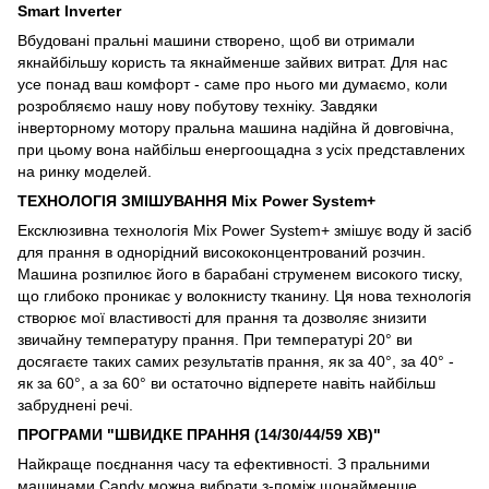
Smart Inverter
Вбудовані пральні машини створено, щоб ви отримали
якнайбільшу користь та якнайменше зайвих витрат. Для нас
усе понад ваш комфорт - саме про нього ми думаємо, коли
розробляємо нашу нову побутову техніку. Завдяки
інверторному мотору пральна машина надійна й довговічна,
при цьому вона найбільш енергоощадна з усіх представлених
на ринку моделей.
ТЕХНОЛОГІЯ ЗМІШУВАННЯ Mix Power System+
Ексклюзивна технологія Mix Power System+ змішує воду й засіб
для прання в однорідний висококонцентрований розчин.
Машина розпилює його в барабані струменем високого тиску,
що глибоко проникає у волокнисту тканину. Ця нова технологія
створює мої властивості для прання та дозволяє знизити
звичайну температуру прання. При температурі 20° ви
досягаєте таких самих результатів прання, як за 40°, за 40° -
як за 60°, а за 60° ви остаточно відперете навіть найбільш
забруднені речі.
ПРОГРАМИ "ШВИДКЕ ПРАННЯ (14/30/44/59 ХВ)"
Найкраще поєднання часу та ефективності. З пральними
машинами Candy можна вибрати з-поміж щонайменше