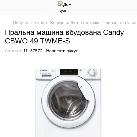
Побутова техніка
Велика побутова техніка
Пральні та суши
Пральна машина вбудована Candy -
CBWO 49 TWME-S
Артикул:
11_37572
Написати відгук