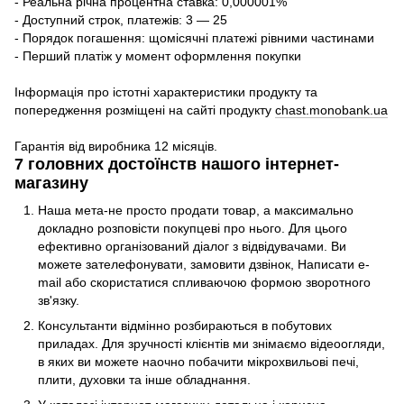
- Реальна річна процентна ставка: 0,000001%
- Доступний строк, платежів: 3 — 25
- Порядок погашення: щомісячні платежі рівними частинами
- Перший платіж у момент оформлення покупки
Інформація про істотні характеристики продукту та
попередження розміщені на сайті продукту
chast.monobank.ua
Гарантія від виробника 12 місяців.
7 головних достоїнств нашого інтернет-
магазину
Наша мета-не просто продати товар, а максимально
докладно розповісти покупцеві про нього. Для цього
ефективно організований діалог з відвідувачами. Ви
можете зателефонувати, замовити дзвінок, Написати e-
mail або скористатися спливаючою формою зворотного
зв'язку.
Консультанти відмінно розбираються в побутових
приладах. Для зручності клієнтів ми знімаємо відеоогляди,
в яких ви можете наочно побачити мікрохвильові печі,
плити, духовки та інше обладнання.