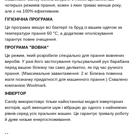
чотирьох режимів прання, кожен з яких триває менше року,
але є на 100% ефективним.
ГІГІЄНІЧНА ПРОГРАМА
Ця програма змішує всі бактерії та бруд із вашим одягом за
температури прання 60 °C, а додаткове ополіскування
гарантує повне очищення.
ПРОГРАМА "ВОВНА"
Це режим, який розробили спеціально для прання вовняних
виробів. У разі його застосування пульсувальний рух барабана
перед вашою білизну так само делікатно, як під час ручного
прання. (Максимальне завантаження: 2 кг. Білизна повинна
мати позначку придатності для машинного прання.) Схвалено
компанією Woolmark.
ІНВЕРТОР
Candy використовує тільки найостанніші моделі інверторних
моторів, щоб зменшити шум і вібрацію до одного з найнижчих
рівнів серед усіх пральних машин. Це гарантує тривалу роботу
й дуже низьке енергоспоживання.