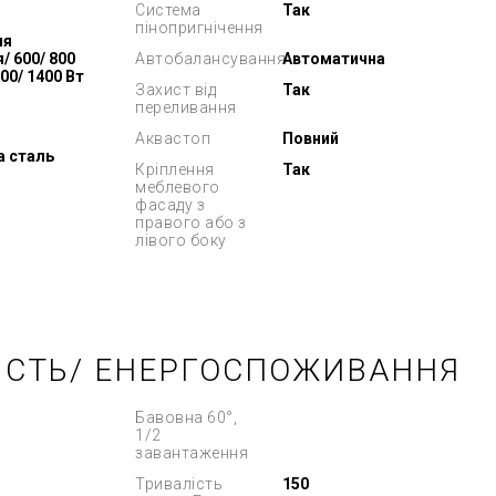
Система
Так
пінопригнічення
ня
/ 600/ 800
Автобалансування
Автоматична
200/ 1400 Вт
Захист від
Так
переливання
Аквастоп
Повний
а сталь
Кріплення
Так
меблевого
фасаду з
правого або з
лівого боку
ІСТЬ/ ЕНЕРГОСПОЖИВАННЯ
Бавовна 60°,
1/2
завантаження
Тривалість
150