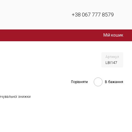
+38 067 777 8579
Мій кошик
Артикул
LBI147
Порівняти
В бажання
ичувальної знижки