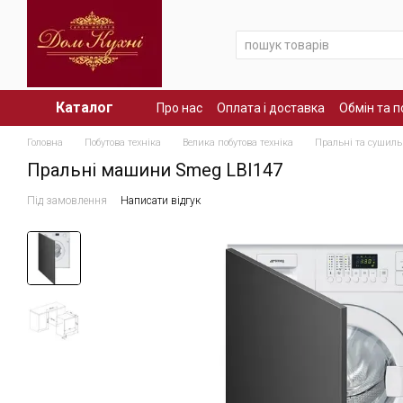
Перейти до основного контенту
Каталог
Про нас
Оплата і доставка
Обмін та 
Головна
Побутова техніка
Велика побутова техніка
Пральні та сушил
Пральні машини Smeg LBI147
Під замовлення
Написати відгук