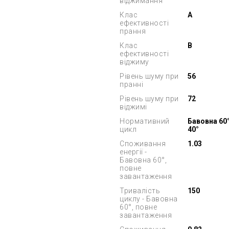
віджимання
Клас
A
ефективності
прання
Клас
B
ефективності
віджиму
Рівень шуму при
56
пранні
Рівень шуму при
72
віджимі
Нормативний
Бавовна 60°
цикл
40°
Споживання
1.03
енергії -
Бавовна 60°,
повне
завантаження
Тривалість
150
циклу - Бавовна
60°, повне
завантаження