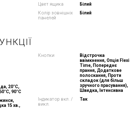
Цвет ящика
Білий
Колір зовнішніх
Білий
панелей
УНКЦІЇ
Кнопки
Відстрочка
ввімкнення, Опція Flexi
Time, Попереднє
прання, Додаткове
полоскання, Проти
складок (для більш
зручного прасування),
да, 20°C,
Швидка, Інтенсивна
 60°C, 90°C
Індикатор вкл. /
Так
жинси,
викл.
ка 15 хв.,