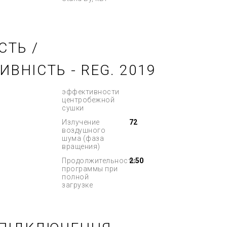
СТЬ /
ВНІСТЬ - REG. 2019
эффективности
центробежной
сушки
Излучение
72
воздушного
шума (фаза
вращения)
Продолжительность
2:50
программы при
полной
загрузке