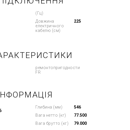
 ПІДКЛЮЧЕННЯ
(Гц)
Довжина
225
електричного
кабелю (см)
АРАКТЕРИСТИКИ
ремонтопригодности
FR
ІНФОРМАЦІЯ
Глибина (мм)
546
6
Вага нетто (кг)
77.500
Вага брутто (кг)
79.000