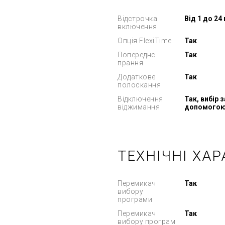
Відстрочка
Від 1 до 24
включення
Опція FlexiTime
Так
Попереднє
Так
прання
Додаткове
Так
полоскання
Відключення
Так, вибір з
віджимання
допомогою
ТЕХНІЧНІ ХА
Перемикач
Так
вибору
програми
Перемикач
Так
вибору програм