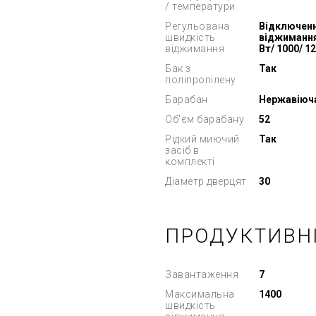
/ температури
Регульована
Відключен
швидкість
віджимання
віджимання
Вт/ 1000/ 1
Бак з
Так
поліпропілену
Барабан
Нержавіюч
Об'єм барабану
52
Рідкий миючий
Так
засіб в
комплекті
Діаметр дверцят
30
ПРОДУКТИВН
Завантаження
7
Максимальна
1400
швидкість