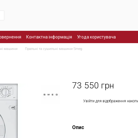
повернення
Контактна інформація
Угода користувача
ьні машини
Пральні та сушильні машини Smeg
73 550 грн
%
Увійти
для відображення накоп
Опис