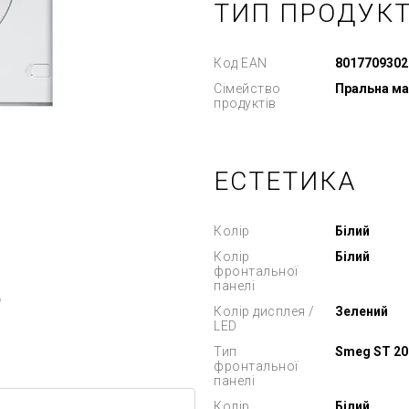
ТИП ПРОДУК
Код EAN
8017709302
Сімейство
Пральна м
продуктів
ЕСТЕТИКА
Колір
Білий
Колір
Білий
фронтальної
панелі
ю
Колір дисплея /
Зелений
LED
Тип
Smeg ST 20
фронтальної
панелі
Колір
Білий