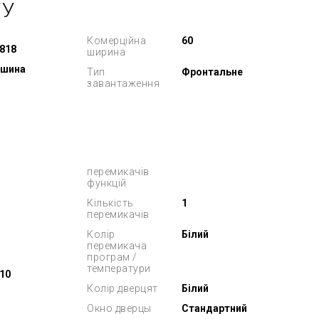
ТУ
Комерційна
60
818
ширина
ашина
Тип
Фронтальне
завантаження
перемикачів
функцій
Кількість
1
перемикачів
Колір
Білий
перемикача
програм /
температури
10
Колір дверцят
Білий
Окно дверцы
Стандартний