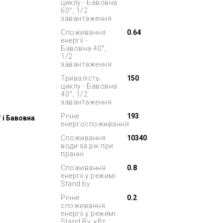
циклу - Бавовна
60°, 1/2
завантаження
Споживання
0.64
енергії -
Бавовна 40°,
1/2
завантаження
Тривалість
150
циклу - Бавовна
40°, 1/2
завантаження
Річне
193
 і Бавовна
енергоспоживання
Споживання
10340
води за рік при
пранні
Споживання
0.8
енергії у режимі
Stand by
Річне
0.2
споживання
енергії у режимі
Stand By, кВт