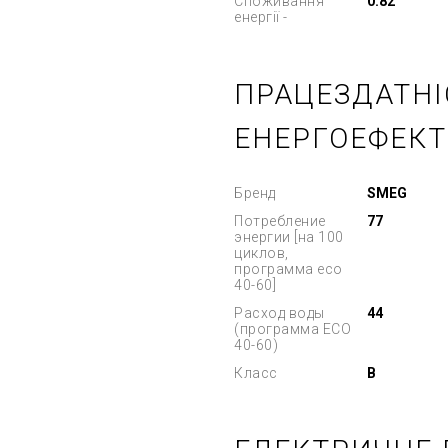
Споживання
0.82
енергії -
ПРАЦЕЗДАТНІ
ЕНЕРГОЕФЕКТИ
Бренд
SMEG
Потребление
77
энергии [на 100
циклов,
программа eco
40-60]
Расход воды
44
(программа ЕСО
40-60)
Класс
B