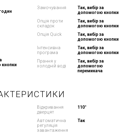
Замочування
Так, вибір за
 годин
допомогою кнопки
Опція проти
Так, вибір за
складок
допомогою кнопки
Опція Quick
Так, вибір за
допомогою кнопки
Інтенсивна
Так, вибір за
програма
допомогою кнопки
а
Прання у
Так, вибір за
 кнопки
холодній воді
допомогою
перемикача
РАКТЕРИСТИКИ
Відкривання
110°
дверцят
Автоматична
Так
регуляція
завантаження