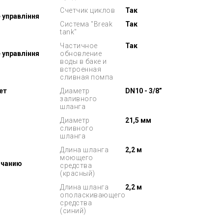
Счетчик циклов
Так
 управління
Система "Break
Так
tank"
Частичное
Так
 управління
обновление
воды в баке и
встроенная
сливная помпа
ет
Диаметр
DN10 - 3/8”
заливного
шланга
Диаметр
21,5 мм
сливного
шланга
Длина шланга
2,2 м
моющего
лчанию
средства
о
(красный)
Длина шланга
2,2 м
ополаскивающего
средства
(синий)