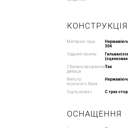
КОНСТРУКЦІЯ
Матеріал чаші
Нержавіюча
304
Задняя панель
Гальванізо
(оцинкован
Сбалансированная
Так
дверца
Фильтр
Нержавіюч
моечного бака
Ущільнювач
С трех сто
ОСНАЩЕННЯ