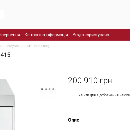
повернення
Контактна інформація
Угода користувача
сійні посудомийні машини Smeg
G415
200 910 грн
%
Увійти
для відображення накоп
Опис