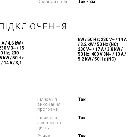
Сливной шланг
Так - 2м
 ПІДКЛЮЧЕННЯ
kW / 50 Hz; 230 V~ / 14 A
 A / 4,6 kW /
/ 3.2 kW / 50 Hz (NC);
230 V 3~ / 15
230 V~ / 17 A / 3.8 kW /
50 Hz; 230
50 Hz; 400 V 3N~ / 10 A /
,5 kW / 50 Hz
5,2 kW / 50 Hz (NC)
/ 14 A / 3,1
Індикація
Так
виконання
програми
Індикація
Так
закінчення
циклу
Ручна
Так