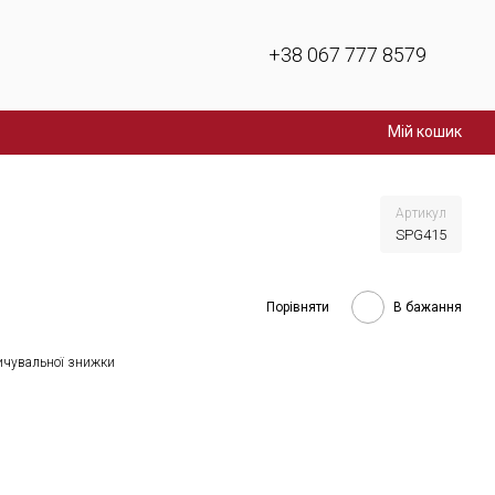
+38 067 777 8579
Мій кошик
Артикул
SPG415
Порівняти
В бажання
ичувальної знижки