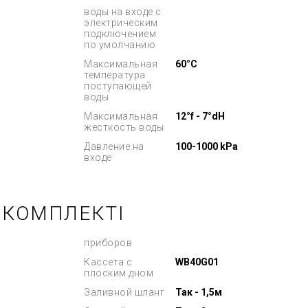
воды на входе с
электрическим
подключением
по умолчанию
Максимальная
60°C
температура
поступающей
воды
Максимальная
12°f - 7°dH
жесткость воды
Давление на
100-1000 kPa
входе
 КОМПЛЕКТІ
приборов
Кассета с
WB40G01
плоским дном
Заливной шланг
Так - 1,5м