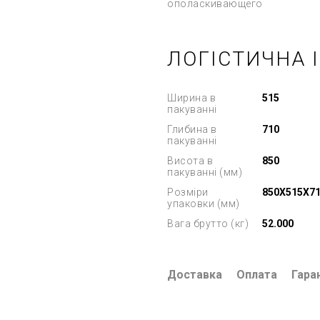
ополаскивающего
ЛОГІСТИЧНА 
Ширина в
515
пакуванні
Глибина в
710
пакуванні
Висота в
850
пакуванні (мм)
Розміри
850X515X7
упаковки (мм)
Вага брутто (кг)
52.000
Доставка
Оплата
Гара