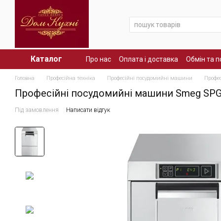
Перейти до основного контенту
Каталог
Про нас
Оплата і доставка
Обмін та 
Головна
Професійна техніка
Професійні посудомийні машини
Профе
Професійні посудомийні машини Smeg SP
Під замовлення
Написати відгук