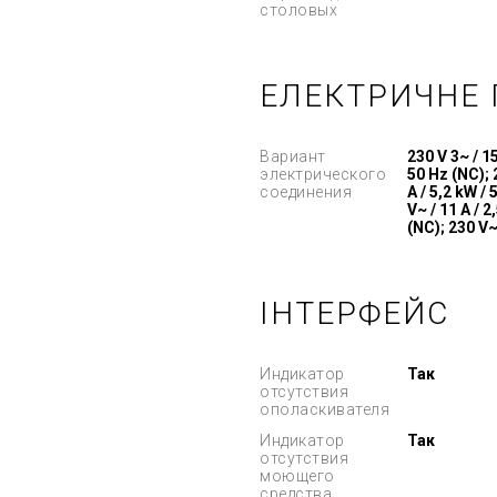
столовых
ЕЛЕКТРИЧНЕ
Вариант
230 V 3~ / 15
электрического
50 Hz (NC); 
соединения
A / 5,2 kW / 
V~ / 11 A / 2
(NC); 230 V~ 
ІНТЕРФЕЙС
Индикатор
Так
отсутствия
ополаскивателя
Индикатор
Так
отсутствия
моющего
средства