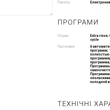
Панель
Електронн
ПРОГРАМИ
Опции
Extra rinse;
cycle
Програми
6 автомати
программ; 
полностью
программи
программа
Программ
самоочист
Программа
ополаскив
холодной 
ТЕХНІЧНІ ХА