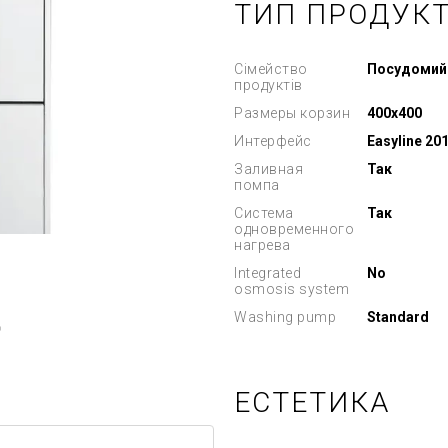
ТИП ПРОДУК
Сімейство
Посудомий
продуктів
Размеры корзин
400x400
Интерфейс
Easyline 20
Заливная
Так
помпа
Система
Так
одновременного
нагрева
Integrated
No
osmosis system
Washing pump
Standard
ю
ЕСТЕТИКА