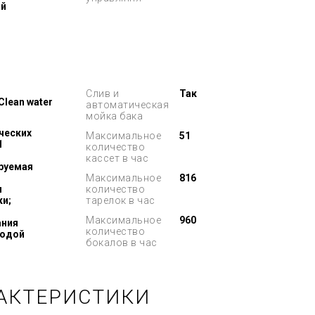
ий
Слив и
Так
 Clean water
автоматическая
мойка бака
ческих
Максимальное
51
1
количество
кассет в час
руемая
;
Максимальное
816
ы
количество
ки;
тарелок в час
Максимальное
960
ания
количество
водой
бокалов в час
РАКТЕРИСТИКИ