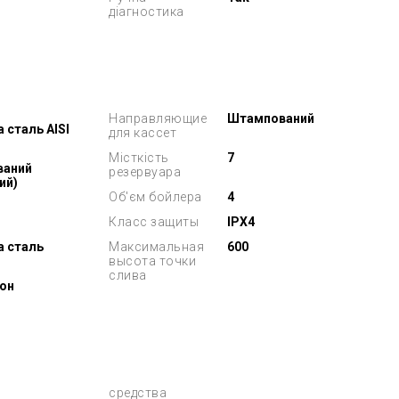
діагностика
Направляющие
Штампований
 сталь AISI
для кассет
Місткість
7
ваний
резервуара
ий)
Об'єм бойлера
4
Класс защиты
IPX4
а сталь
Максимальная
600
высота точки
слива
рон
средства