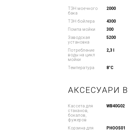
ТЭН моечного
2000
бака
ТЭН бойлера
4300
Помпа мойки
300
Заводская
5200
установка
Потребление
2,3 l
воды на цикл
мойки
Температура
8°C
АКСЕСУАРИ В
Кассета для
WB40G02
стаканов,
бокалов,
фужеров
Корзина для
PHOOS01