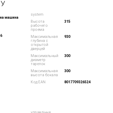
ТУ
system
на машина
Высота
315
рабочего
проема
16
Максимальная
930
глубина с
открытой
дверцей
Максимальный
300
диаметр
тарелок
Максимальная
300
высота бокала
Код EAN
8017709326524
управління