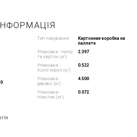
ІНФОРМАЦІЯ
Тип пакування
Картонная коробка на
паллете
Упаковка - папір
2.397
та картон (кг)
Упаковка -
0.522
полістирол (кг)
Упаковка -
4.500
10
дерево (кг)
Упаковка -
0.072
пластик (кг)
нтія