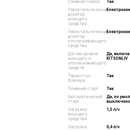
Сливная помпа
Так
Перистальтический
Електронне
дозатор
моющего
средства
Перистальтический
Електронне
дозатор
ополаскивающего
средства
Датчик уровня
Да, включа
моющего и
KITSONLIV
ополаскивающего
средств
Термостоп
Так
бойлера
Плавный старт
Так
Автоматический
Да, по умо
старт
выключен
Загрузка
1,5 л/ч
моющего
средства
Загрузка
0,4 л/ч