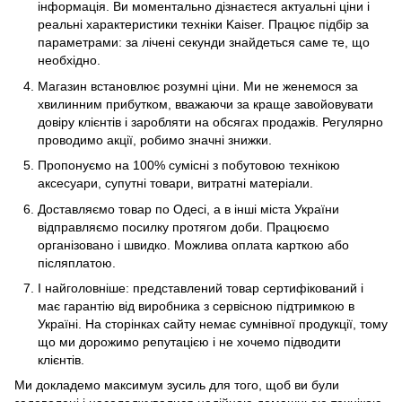
інформація. Ви моментально дізнаєтеся актуальні ціни і
реальні характеристики техніки Kaiser. Працює підбір за
параметрами: за лічені секунди знайдеться саме те, що
необхідно.
Магазин встановлює розумні ціни. Ми не женемося за
хвилинним прибутком, вважаючи за краще завойовувати
довіру клієнтів і заробляти на обсягах продажів. Регулярно
проводимо акції, робимо значні знижки.
Пропонуємо на 100% сумісні з побутовою технікою
аксесуари, супутні товари, витратні матеріали.
Доставляємо товар по Одесі, а в інші міста України
відправляємо посилку протягом доби. Працюємо
організовано і швидко. Можлива оплата карткою або
післяплатою.
І найголовніше: представлений товар сертифікований і
має гарантію від виробника з сервісною підтримкою в
Україні. На сторінках сайту немає сумнівної продукції, тому
що ми дорожимо репутацією і не хочемо підводити
клієнтів.
Ми докладемо максимум зусиль для того, щоб ви були