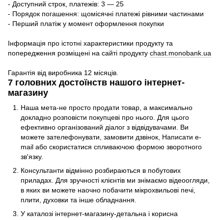
- Доступний строк, платежів: 3 — 25
- Порядок погашення: щомісячні платежі рівними частинами
- Перший платіж у момент оформлення покупки
Інформація про істотні характеристики продукту та
попередження розміщені на сайті продукту
chast.monobank.ua
Гарантія від виробника 12 місяців.
7 головних достоїнств нашого інтернет-
магазину
Наша мета-не просто продати товар, а максимально
докладно розповісти покупцеві про нього. Для цього
ефективно організований діалог з відвідувачами. Ви
можете зателефонувати, замовити дзвінок, Написати e-
mail або скористатися спливаючою формою зворотного
зв'язку.
Консультанти відмінно розбираються в побутових
приладах. Для зручності клієнтів ми знімаємо відеоогляди,
в яких ви можете наочно побачити мікрохвильові печі,
плити, духовки та інше обладнання.
У каталозі інтернет-магазину-детальна і корисна