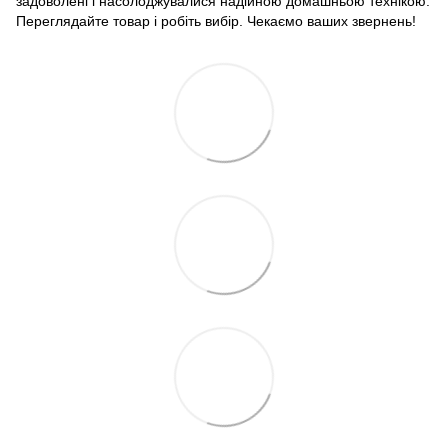
задоволені і насолоджувалися надійною домашньою технікою.
Переглядайте товар і робіть вибір. Чекаємо ваших звернень!