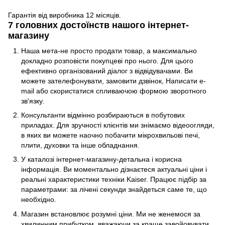
Гарантія від виробника 12 місяців.
7 головних достоїнств нашого інтернет-
магазину
Наша мета-не просто продати товар, а максимально
докладно розповісти покупцеві про нього. Для цього
ефективно організований діалог з відвідувачами. Ви
можете зателефонувати, замовити дзвінок, Написати e-
mail або скористатися спливаючою формою зворотного
зв'язку.
Консультанти відмінно розбираються в побутових
приладах. Для зручності клієнтів ми знімаємо відеоогляди,
в яких ви можете наочно побачити мікрохвильові печі,
плити, духовки та інше обладнання.
У каталозі інтернет-магазину-детальна і корисна
інформація. Ви моментально дізнаєтеся актуальні ціни і
реальні характеристики техніки Kaiser. Працює підбір за
параметрами: за лічені секунди знайдеться саме те, що
необхідно.
Магазин встановлює розумні ціни. Ми не женемося за
хвилинним прибутком, вважаючи за краще завойовувати