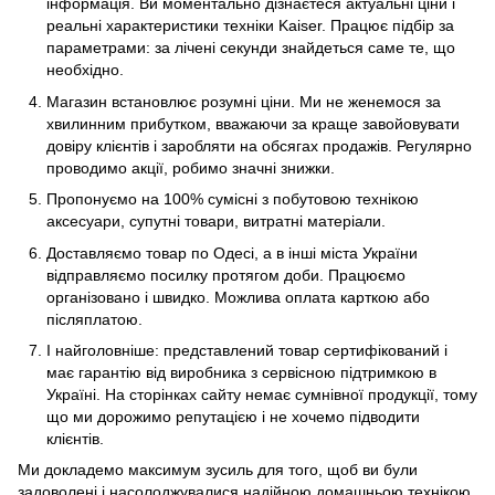
інформація. Ви моментально дізнаєтеся актуальні ціни і
реальні характеристики техніки Kaiser. Працює підбір за
параметрами: за лічені секунди знайдеться саме те, що
необхідно.
Магазин встановлює розумні ціни. Ми не женемося за
хвилинним прибутком, вважаючи за краще завойовувати
довіру клієнтів і заробляти на обсягах продажів. Регулярно
проводимо акції, робимо значні знижки.
Пропонуємо на 100% сумісні з побутовою технікою
аксесуари, супутні товари, витратні матеріали.
Доставляємо товар по Одесі, а в інші міста України
відправляємо посилку протягом доби. Працюємо
організовано і швидко. Можлива оплата карткою або
післяплатою.
І найголовніше: представлений товар сертифікований і
має гарантію від виробника з сервісною підтримкою в
Україні. На сторінках сайту немає сумнівної продукції, тому
що ми дорожимо репутацією і не хочемо підводити
клієнтів.
Ми докладемо максимум зусиль для того, щоб ви були
задоволені і насолоджувалися надійною домашньою технікою.