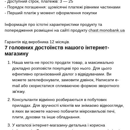
- Доступний строк, платежів: 3 — 25
- Порядок погашення: щомісячні платежі рівними частинами
- Перший платіж у момент оформлення покупки
Інформація про істотні характеристики продукту та
попередження розміщені на сайті продукту
chast.monobank.ua
Гарантія від виробника 12 місяців.
7 головних достоїнств нашого інтернет-
магазину
Наша мета-не просто продати товар, а максимально
докладно розповісти покупцеві про нього. Для цього
ефективно організований діалог з відвідувачами. Ви
можете зателефонувати, замовити дзвінок, Написати e-
mail або скористатися спливаючою формою зворотного
зв'язку.
Консультанти відмінно розбираються в побутових
приладах. Для зручності клієнтів ми знімаємо відеоогляди,
в яких ви можете наочно побачити мікрохвильові печі,
плити, духовки та інше обладнання.
У каталозі інтернет-магазину-детальна і корисна