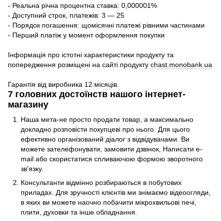
- Реальна річна процентна ставка: 0,000001%
- Доступний строк, платежів: 3 — 25
- Порядок погашення: щомісячні платежі рівними частинами
- Перший платіж у момент оформлення покупки
Інформація про істотні характеристики продукту та
попередження розміщені на сайті продукту
chast.monobank.ua
Гарантія від виробника 12 місяців.
7 головних достоїнств нашого інтернет-
магазину
Наша мета-не просто продати товар, а максимально
докладно розповісти покупцеві про нього. Для цього
ефективно організований діалог з відвідувачами. Ви
можете зателефонувати, замовити дзвінок, Написати e-
mail або скористатися спливаючою формою зворотного
зв'язку.
Консультанти відмінно розбираються в побутових
приладах. Для зручності клієнтів ми знімаємо відеоогляди,
в яких ви можете наочно побачити мікрохвильові печі,
плити, духовки та інше обладнання.