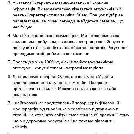
У каталозі інтернет-магазину-детальна і корисна
інформація. Ви моментально дізнаєтеся актуальні ціни і
реальні характеристики техніки Kaiser. Працює підбір за
параметрами: за лічені секунди знайдеться саме те, що
необхідно.
Магазин встановлює розумні ціни. Ми не женемося за
хвилинним прибутком, вважаючи за краще завойовувати
довіру клієнтів і заробляти на обсягах продажів. Регулярно
проводимо акції, робимо значні знижки.
Пропонуємо на 100% сумісні з побутовою технікою
аксесуари, супутні товари, витратні матеріали.
Доставляємо товар по Одесі, а в інші міста України
відправляємо посилку протягом доби. Працюємо
організовано і швидко. Можлива оплата карткою або
післяплатою.
І найголовніше: представлений товар сертифікований і
має гарантію від виробника з сервісною підтримкою в
Україні. На сторінках сайту немає сумнівної продукції, тому
що ми дорожимо репутацією і не хочемо підводити
клієнтів.