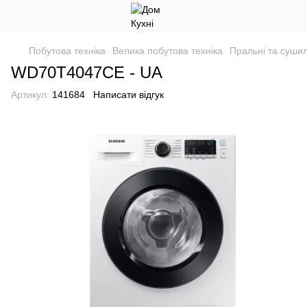
Побутова техніка
Велика побутова техніка
Пральні та суши
WD70T4047CE - UA
Артикул:
141684
Написати відгук