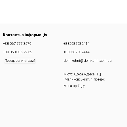
Контактна інформація
+38 067 777 8579
+380637032414
+38 050 336 72 52
+380637032414
dom.kuhni@domkuhni.com.ua
Передзвонити вам?
Місто: Одеса Адреса: ТЦ
"Малиновський", 1 поверх
Мапа проїзду