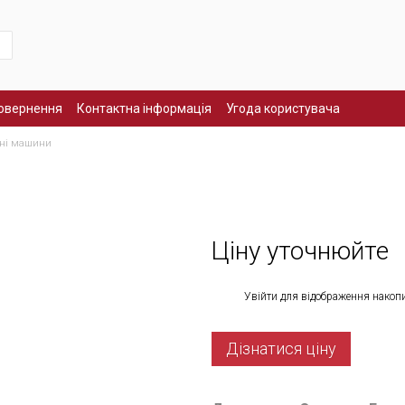
повернення
Контактна інформація
Угода користувача
ьні машини
Ціну уточнюйте
%
Увійти
для відображення накоп
Дізнатися ціну