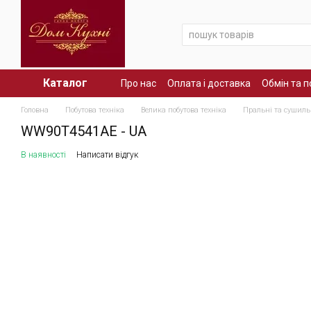
Перейти до основного контенту
Каталог
Про нас
Оплата і доставка
Обмін та 
Головна
Побутова техніка
Велика побутова техніка
Пральні та сушил
WW90T4541AE - UA
В наявності
Написати відгук