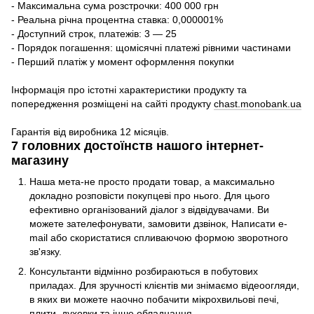
- Максимальна сума розстрочки: 400 000 грн
- Реальна річна процентна ставка: 0,000001%
- Доступний строк, платежів: 3 — 25
- Порядок погашення: щомісячні платежі рівними частинами
- Перший платіж у момент оформлення покупки
Інформація про істотні характеристики продукту та
попередження розміщені на сайті продукту
chast.monobank.ua
Гарантія від виробника 12 місяців.
7 головних достоїнств нашого інтернет-
магазину
Наша мета-не просто продати товар, а максимально
докладно розповісти покупцеві про нього. Для цього
ефективно організований діалог з відвідувачами. Ви
можете зателефонувати, замовити дзвінок, Написати e-
mail або скористатися спливаючою формою зворотного
зв'язку.
Консультанти відмінно розбираються в побутових
приладах. Для зручності клієнтів ми знімаємо відеоогляди,
в яких ви можете наочно побачити мікрохвильові печі,
плити, духовки та інше обладнання.