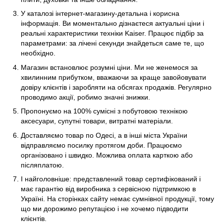
У каталозі інтернет-магазину-детальна і корисна
інформація. Ви моментально дізнаєтеся актуальні ціни і
реальні характеристики техніки Kaiser. Працює підбір за
параметрами: за лічені секунди знайдеться саме те, що
необхідно.
Магазин встановлює розумні ціни. Ми не женемося за
хвилинним прибутком, вважаючи за краще завойовувати
довіру клієнтів і заробляти на обсягах продажів. Регулярно
проводимо акції, робимо значні знижки.
Пропонуємо на 100% сумісні з побутовою технікою
аксесуари, супутні товари, витратні матеріали.
Доставляємо товар по Одесі, а в інші міста України
відправляємо посилку протягом доби. Працюємо
організовано і швидко. Можлива оплата карткою або
післяплатою.
І найголовніше: представлений товар сертифікований і
має гарантію від виробника з сервісною підтримкою в
Україні. На сторінках сайту немає сумнівної продукції, тому
що ми дорожимо репутацією і не хочемо підводити
клієнтів.