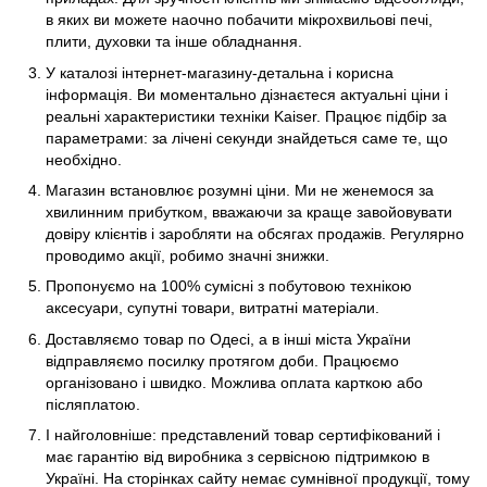
в яких ви можете наочно побачити мікрохвильові печі,
плити, духовки та інше обладнання.
У каталозі інтернет-магазину-детальна і корисна
інформація. Ви моментально дізнаєтеся актуальні ціни і
реальні характеристики техніки Kaiser. Працює підбір за
параметрами: за лічені секунди знайдеться саме те, що
необхідно.
Магазин встановлює розумні ціни. Ми не женемося за
хвилинним прибутком, вважаючи за краще завойовувати
довіру клієнтів і заробляти на обсягах продажів. Регулярно
проводимо акції, робимо значні знижки.
Пропонуємо на 100% сумісні з побутовою технікою
аксесуари, супутні товари, витратні матеріали.
Доставляємо товар по Одесі, а в інші міста України
відправляємо посилку протягом доби. Працюємо
організовано і швидко. Можлива оплата карткою або
післяплатою.
І найголовніше: представлений товар сертифікований і
має гарантію від виробника з сервісною підтримкою в
Україні. На сторінках сайту немає сумнівної продукції, тому