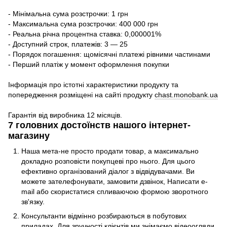
- Мінімальна сума розстрочки: 1 грн
- Максимальна сума розстрочки: 400 000 грн
- Реальна річна процентна ставка: 0,000001%
- Доступний строк, платежів: 3 — 25
- Порядок погашення: щомісячні платежі рівними частинами
- Перший платіж у момент оформлення покупки
Інформація про істотні характеристики продукту та
попередження розміщені на сайті продукту
chast.monobank.ua
Гарантія від виробника 12 місяців.
7 головних достоїнств нашого інтернет-
магазину
Наша мета-не просто продати товар, а максимально
докладно розповісти покупцеві про нього. Для цього
ефективно організований діалог з відвідувачами. Ви
можете зателефонувати, замовити дзвінок, Написати e-
mail або скористатися спливаючою формою зворотного
зв'язку.
Консультанти відмінно розбираються в побутових
приладах. Для зручності клієнтів ми знімаємо відеоогляди,