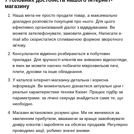
7 головних достоїнств нашого інтернет-
магазину
Наша мета-не просто продати товар, а максимально
докладно розповісти покупцеві про нього. Для цього
ефективно організований діалог з відвідувачами. Ви
можете зателефонувати, замовити дзвінок, Написати e-
mail або скористатися спливаючою формою зворотного
зв'язку.
Консультанти відмінно розбираються в побутових
приладах. Для зручності клієнтів ми знімаємо відеоогляди,
в яких ви можете наочно побачити мікрохвильові печі,
плити, духовки та інше обладнання.
У каталозі інтернет-магазину-детальна і корисна
інформація. Ви моментально дізнаєтеся актуальні ціни і
реальні характеристики техніки Kaiser. Працює підбір за
параметрами: за лічені секунди знайдеться саме те, що
необхідно.
Магазин встановлює розумні ціни. Ми не женемося за
хвилинним прибутком, вважаючи за краще завойовувати
довіру клієнтів і заробляти на обсягах продажів. Регулярно
проводимо акції, робимо значні знижки.