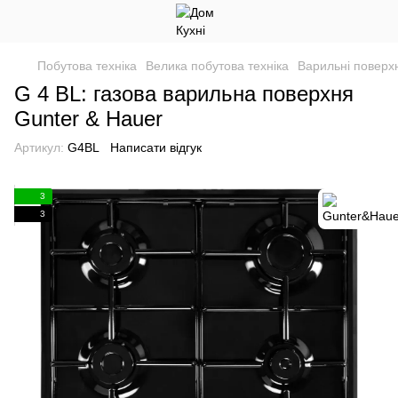
Побутова техніка
Велика побутова техніка
Варильні поверхн
G 4 BL: газова варильна поверхня
Gunter & Hauer
Артикул:
G4BL
Написати відгук
3
3