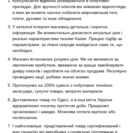
Консультанти відмінно розбираються в побутових
приладах. Для зручності клієнтів ми знімаємо відеоогляди,
в яких ви можете наочно побачити мікрохвильові печі,
плити, духовки та інше обладнання.
У каталозі інтернет-магазину-детальна і корисна
інформація. Ви моментально дізнаєтеся актуальні ціни і
реальні характеристики техніки Kaiser. Працює підбір за
параметрами: за лічені секунди знайдеться саме те, що
необхідно.
Магазин встановлює розумні ціни. Ми не женемося за
хвилинним прибутком, вважаючи за краще завойовувати
довіру клієнтів і заробляти на обсягах продажів. Регулярно
проводимо акції, робимо значні знижки.
Пропонуємо на 100% сумісні з побутовою технікою
аксесуари, супутні товари, витратні матеріали.
Доставляємо товар по Одесі, а в інші міста України
відправляємо посилку протягом доби. Працюємо
організовано і швидко. Можлива оплата карткою або
післяплатою.
І найголовніше: представлений товар сертифікований і
має гарантію від виробника з сервісною підтримкою в