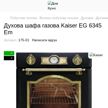
Побутова техніка
Велика побутова техніка
Духовки
Духовки
Духова шафа газова Kaiser EG 6345
Em
Артикул:
175-01
Написати відгук
3
3