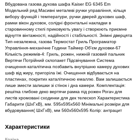
Вбудована газова духова шафа Kaiser EG 6345 Em
Модельний ряд Масивні металеві ручки управління, кільця
вибору функцій і температури, ручки дверей духових шаф,
рамки вікон духовок, солідні фронтальні накладки в
старовинному стилі приковують увагу і створюють приємне
відчуття вінтажності, надійності і стабільності. Знімні дверцята
Тип-незалежна, газова Термостат Гриль Програматор
Управління-механічне Години Таймер Об'єм духовки-67
Кількість режимів-4: Гриль, рожен, нижній газовий пальник
Вертячи Потрійний склопакет Підсвічування Система
очищення-каталітична позбавить внутрішню камеру духових
шаф від жиру, пригоріла їжі. Очищення відбувається на
пластинах, покритих каталітичною емаллю. Вам залишається
лише змести залишки зі стінок і дна камери. Комплектація:
решітка глибоке деко вертячи рамка під рожен Рогач для
листів хромовані сходинки для дек телескоп Характеристика
Габарити (ШхГхВ), мм. 595х595х560 Мінімальні розміри для
вбудовування( ШхГхВ), мм 560х560х595 Колір: антрацит
Характеристики
Країна