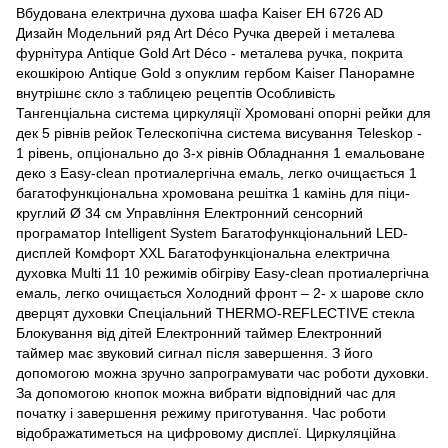
Вбудована електрична духова шафа Kaiser EH 6726 AD
Дизайн Модельний ряд Art Déco Ручка дверей і металева
фурнітура Antique Gold Art Déco - металева ручка, покрита
екошкірою Antique Gold з опуклим гербом Kaiser Панорамне
внутрішнє скло з таблицею рецептів Особливість
Тангенціальна система циркуляції Хромовані опорні рейки для
дек 5 рівнів рейок Телескопічна система висування Teleskop -
1 рівень, опціонально до 3-х рівнів Обладнання 1 емальоване
деко з Easy-clean протиалергічна емаль, легко очищається 1
багатофункціональна хромована решітка 1 камінь для піци-
круглий Ø 34 см Управління Електронний сенсорний
програматор Intelligent System Багатофункціональний LED-
дисплей Комфорт XXL Багатофункціональна електрична
духовка Multi 11 10 режимів обігріву Easy-clean протиалергічна
емаль, легко очищається Холодний фронт – 2- х шарове скло
дверцят духовки Спеціальний THERMO-REFLECTIVE стекла
Блокування від дітей Електронний таймер Електронний
таймер має звуковий сигнал після завершення. З його
допомогою можна зручно запрограмувати час роботи духовки.
За допомогою кнопок можна вибрати відповідний час для
початку і завершення режиму приготування. Час роботи
відображатиметься на цифровому дисплеї. Циркуляційна