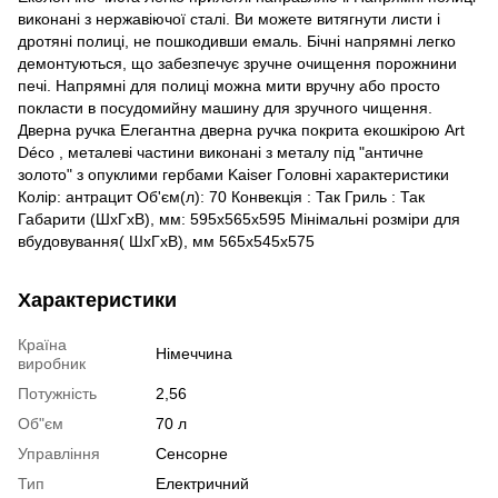
виконані з нержавіючої сталі. Ви можете витягнути листи і
дротяні полиці, не пошкодивши емаль. Бічні напрямні легко
демонтуються, що забезпечує зручне очищення порожнини
печі. Напрямні для полиці можна мити вручну або просто
покласти в посудомийну машину для зручного чищення.
Дверна ручка Елегантна дверна ручка покрита екошкірою Art
Déco , металеві частини виконані з металу під "античне
золото" з опуклими гербами Kaiser Головні характеристики
Колір: антрацит Об'єм(л): 70 Конвекція : Так Гриль : Так
Габарити (ШхГхВ), мм: 595х565х595 Мінімальні розміри для
вбудовування( ШхГхВ), мм 565х545х575
Характеристики
Країна
Німеччина
виробник
Потужність
2,56
Об"єм
70 л
Управління
Сенсорне
Тип
Електричний