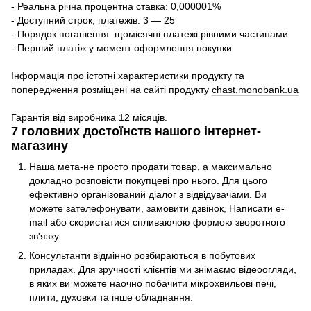
- Реальна річна процентна ставка: 0,000001%
- Доступний строк, платежів: 3 — 25
- Порядок погашення: щомісячні платежі рівними частинами
- Перший платіж у момент оформлення покупки
Інформація про істотні характеристики продукту та
попередження розміщені на сайті продукту
chast.monobank.ua
Гарантія від виробника 12 місяців.
7 головних достоїнств нашого інтернет-
магазину
Наша мета-не просто продати товар, а максимально
докладно розповісти покупцеві про нього. Для цього
ефективно організований діалог з відвідувачами. Ви
можете зателефонувати, замовити дзвінок, Написати e-
mail або скористатися спливаючою формою зворотного
зв'язку.
Консультанти відмінно розбираються в побутових
приладах. Для зручності клієнтів ми знімаємо відеоогляди,
в яких ви можете наочно побачити мікрохвильові печі,
плити, духовки та інше обладнання.