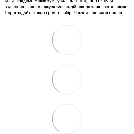
Ми докладемо максимум зусиль для того, щоб ви були
задоволені і насолоджувалися надійною домашньою технікою.
Переглядайте товар і робіть вибір. Чекаємо ваших звернень!