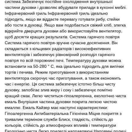
система Забезпечує постійне охолодження внутрішньої
частини духовки і дозволяє вбудувати прилади в кухонні меблі.
Інфрачервоний гриль Інфрачервоний гриль ідеально
підходить, якщо ви віддаєте перевагу готувати рибу, стейки
або тости в духовці. Якщо вам подобається свіжий хліб, злегка
відкрийте дверцята духовки або використовуйте вентилятор,
щоб досягти кращих результатів. Система гарячого повітря
Система гарячого повітря-зручне сучасне досягнення. Він
складається з кільцевих радіаторів і високоефективних
вентиляторів і забезпечує рівномірний розподіл гарячого
повітря по всій порожнині печі. Температуру духовки можна
встановити на 50-280 ° C, яка ідеально підходить для випічки
тортів і печива. Режим приготування з використанням
вентилятора скорочує час приготування, а також економить
час і енергію. Ця система забезпечує істотно більш чисту
духовку, запобігає злив жиру і соку і забезпечує помітно
кращий смак. Легко чиститься-гіпоалергенна, екологічно чиста
емаль Внутрішня частина духовки покрита легкою чистою
емаллю. Емаль Кайзер має наступні характеристики:
Гіпоалергенна Антибактеріальна Гігієнічна Міцне покриття з
тривалим терміном служби Блиск, гладкість, стійкість до
кольорів, стійкість до атмосферних впливів і температури
Екологічно чиста Легко прилеглі направляючі Напрямні полиці