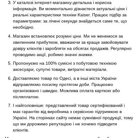
У каталозі інтернет-магазину-детальна і корисна
інформація. Ви моментально дізнаєтеся актуальні ціни і
реальні характеристики техніки Kaiser. Працює підбір за
параметрами: за лічені секунди знайдеться саме те, що
необхідно.
Магазин встановлює розумні ціни. Ми не женемося за
хвилинним прибутком, вважаючи за краще завойовувати
довіру клієнтів і заробляти на обсягах продажів. Регулярно
проводимо акції, робимо значні знижки.
Пропонуємо на 100% сумісні з побутовою технікою
аксесуари, супутні товари, витратні матеріали.
Доставляємо товар по Одесі, а в інші міста України
відправляємо посилку протягом доби. Працюємо
організовано і швидко. Можлива оплата карткою або
післяплатою.
І найголовніше: представлений товар сертифікований і
має гарантію від виробника з сервісною підтримкою в
Україні. На сторінках сайту немає сумнівної продукції, тому
що ми дорожимо репутацією і не хочемо підводити
клієнтів.