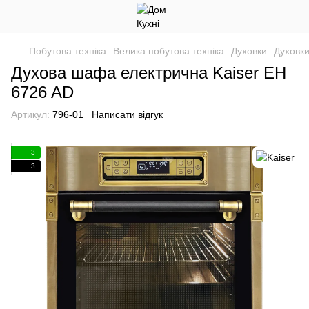
Побутова техніка
Велика побутова техніка
Духовки
Духовки
Духова шафа електрична Kaiser EH
6726 AD
Артикул:
796-01
Написати відгук
3
3