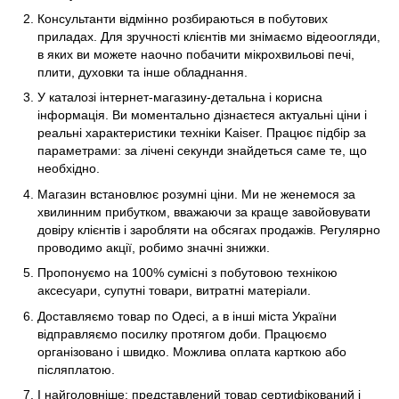
Консультанти відмінно розбираються в побутових
приладах. Для зручності клієнтів ми знімаємо відеоогляди,
в яких ви можете наочно побачити мікрохвильові печі,
плити, духовки та інше обладнання.
У каталозі інтернет-магазину-детальна і корисна
інформація. Ви моментально дізнаєтеся актуальні ціни і
реальні характеристики техніки Kaiser. Працює підбір за
параметрами: за лічені секунди знайдеться саме те, що
необхідно.
Магазин встановлює розумні ціни. Ми не женемося за
хвилинним прибутком, вважаючи за краще завойовувати
довіру клієнтів і заробляти на обсягах продажів. Регулярно
проводимо акції, робимо значні знижки.
Пропонуємо на 100% сумісні з побутовою технікою
аксесуари, супутні товари, витратні матеріали.
Доставляємо товар по Одесі, а в інші міста України
відправляємо посилку протягом доби. Працюємо
організовано і швидко. Можлива оплата карткою або
післяплатою.
І найголовніше: представлений товар сертифікований і