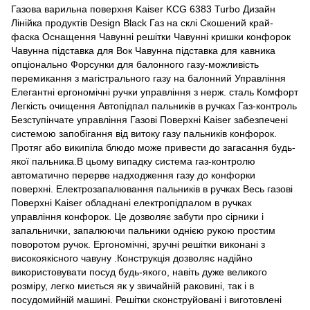
Газова варильна поверхня Kaiser KCG 6383 Turbo Дизайн
Лінійка продуктів Design Black Газ на склі Скошений край-
фаска Оснащення Чавунні решітки Чавунні кришки конфорок
Чавунна підставка для Вок Чавунна підставка для кавника
опціонально Форсунки для балонного газу-можливість
перемикання з магістрального газу на балонний Управління
Елегантні ергономічні ручки управління з нерж. сталь Комфорт
Легкість очищення Автопідпал пальників в ручках Газ-контроль
Безступінчате управління Газові Поверхні Kaiser забезпечені
системою запобігання від витоку газу пальників конфорок.
Протяг або википіла блюдо може привести до загасання будь-
якої пальника.В цьому випадку система газ-контролю
автоматично перерве надходження газу до конфорки
поверхні. Електрозапалювання пальників в ручках Весь газові
Поверхні Kaiser обладнані електропідпалом в ручках
управління конфорок. Це дозволяє забути про сірники і
запальнички, запалюючи пальники однією рукою простим
поворотом ручок. Ергономічні, зручні решітки виконані з
високоякісного чавуну .Конструкція дозволяє надійно
використовувати посуд будь-якого, навіть дуже великого
розміру, легко миється як у звичайній раковині, так і в
посудомийній машині. Решітки сконструйовані і виготовлені