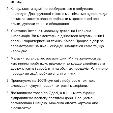
зв'язку.
Консультанти відмінно розбираються в побутових
приладах. Для зручності клієнтів ми знімаємо відеоогляди,
в яких ви можете наочно побачити мікрохвильові печі,
плити, духовки та інше обладнання.
У каталозі інтернет-магазину-детальна і корисна
інформація. Ви моментально дізнаєтеся актуальні ціни і
реальні характеристики техніки Kaiser. Працює підбір за
параметрами: за лічені секунди знайдеться саме те, що
необхідно.
Магазин встановлює розумні ціни. Ми не женемося за
хвилинним прибутком, вважаючи за краще завойовувати
довіру клієнтів і заробляти на обсягах продажів. Регулярно
проводимо акції, робимо значні знижки.
Пропонуємо на 100% сумісні з побутовою технікою
аксесуари, супутні товари, витратні матеріали.
Доставляємо товар по Одесі, а в інші міста України
відправляємо посилку протягом доби. Працюємо
організовано і швидко. Можлива оплата карткою або
післяплатою.