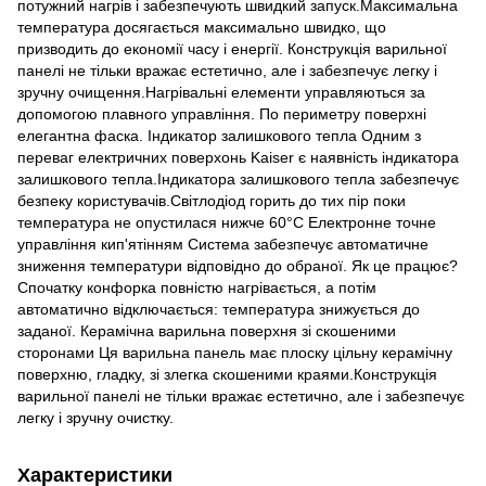
потужний нагрів і забезпечують швидкий запуск.Максимальна
температура досягається максимально швидко, що
призводить до економії часу і енергії. Конструкція варильної
панелі не тільки вражає естетично, але і забезпечує легку і
зручну очищення.Нагрівальні елементи управляються за
допомогою плавного управління. По периметру поверхні
елегантна фаска. Індикатор залишкового тепла Одним з
переваг електричних поверхонь Kaiser є наявність індикатора
залишкового тепла.Індикатора залишкового тепла забезпечує
безпеку користувачів.Світлодіод горить до тих пір поки
температура не опустилася нижче 60°C Електронне точне
управління кип'ятінням Система забезпечує автоматичне
зниження температури відповідно до обраної. Як це працює?
Спочатку конфорка повністю нагрівається, а потім
автоматично відключається: температура знижується до
заданої. Керамічна варильна поверхня зі скошеними
сторонами Ця варильна панель має плоску цільну керамічну
поверхню, гладку, зі злегка скошеними краями.Конструкція
варильної панелі не тільки вражає естетично, але і забезпечує
легку і зручну очистку.
Характеристики