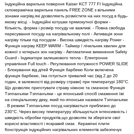
Індукційна варильна поверхня Kaiser KCT 777 FI Індукційна
склокерамічна варильна панель FREE ZONE з вільними
зонами нагріву,які дозволяють розмістити на них посуд в будь-
якому місці. - Індукційні котушки прямокутної форми -
Кількість, форма і розмір посуду не важливі. - Повна свобода
пересування посуду на нагрівальному полі - Активація зони
нагріву тільки під посудом - Висока швидкість нагріву Power -
Функція нагріву KEEP WARM - Таймер / лічильник хвилин для
кожної з чотирьох зон нагріву - Автоматичне вимкнення Safety
Guard - Індикатори залишкового тепла - Електронне
управління Full touch - Регулювання потужності POWER SLIDE
- Блокування від дітей Функція барбекю Коли включена
функція барбекю, їжа готується тривалий час (від 2 до 20
годин, в залежності від розміру страви) при температурі 180°C.
Що дозволяє приготувати страву ніжною та смачною Функція
Тэппанъяки Тэппанъяки - це японський спосіб смаження їжі
на спеціальному деку, який по-японськи називати Тэппанъяки
. В режимі Тэппанъяки посуд нагрівається приблизно до
230°C. Через високу температуру збільшується інтенсивність і
швидкість обробки продуктів,що дозволяє їм зберігати свої
корисні властивості і яскравий смак . Керамічні плити
Конструкція індукційних нагрівальних елементів забезпечує