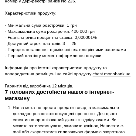
номер у держреєстрі банків No 226.
Характеристики продукту:
- Мінімальна сума розстрочки: 1 грн
- Максимальна сума розстрочки: 400 000 грн
- Реальна річна процентна ставка: 0,000001%
- Доступний строк, платежів: 3 — 25
- Порядок погашення: щомісячні платежі рівними частинами
- Перший платіж у момент оформлення покупки
Інформація про істотні характеристики продукту та
попередження розміщені на сайті продукту
chast.monobank.ua
Гарантія від виробника 12 місяців.
7 головних достоїнств нашого інтернет-
магазину
Наша мета-не просто продати товар, а максимально
докладно розповісти покупцеві про нього. Для цього
ефективно організований діалог з відвідувачами. Ви
можете зателефонувати, замовити дзвінок, Написати e-
mail або скористатися спливаючою формою зворотного