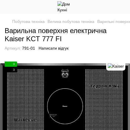
Побутова техніка
Велика побутова техніка
Варильні поверхн
Варильна поверхня електрична
Kaiser KCT 777 FI
Артикул:
791-01
Написати відгук
3
3