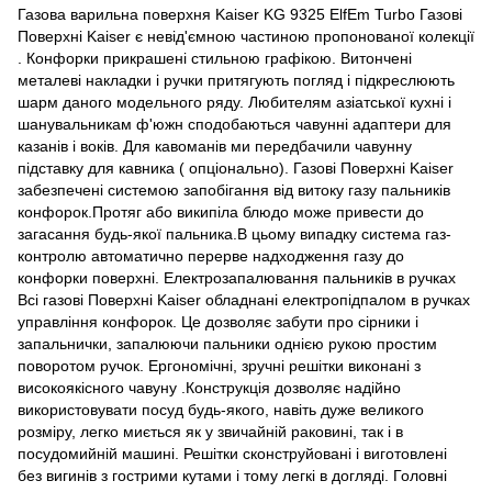
Газова варильна поверхня Kaiser KG 9325 ElfEm Turbo Газові
Поверхні Kaiser є невід'ємною частиною пропонованої колекції
. Конфорки прикрашені стильною графікою. Витончені
металеві накладки і ручки притягують погляд і підкреслюють
шарм даного модельного ряду. Любителям азіатської кухні і
шанувальникам ф'южн сподобаються чавунні адаптери для
казанів і воків. Для кавоманів ми передбачили чавунну
підставку для кавника ( опціонально). Газові Поверхні Kaiser
забезпечені системою запобігання від витоку газу пальників
конфорок.Протяг або википіла блюдо може привести до
загасання будь-якої пальника.В цьому випадку система газ-
контролю автоматично перерве надходження газу до
конфорки поверхні. Електрозапалювання пальників в ручках
Всі газові Поверхні Kaiser обладнані електропідпалом в ручках
управління конфорок. Це дозволяє забути про сірники і
запальнички, запалюючи пальники однією рукою простим
поворотом ручок. Ергономічні, зручні решітки виконані з
високоякісного чавуну .Конструкція дозволяє надійно
використовувати посуд будь-якого, навіть дуже великого
розміру, легко миється як у звичайній раковині, так і в
посудомийній машині. Решітки сконструйовані і виготовлені
без вигинів з гострими кутами і тому легкі в догляді. Головні