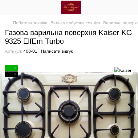
Побутова техніка
Велика побутова техніка
Варильні поверхн
Газова варильна поверхня Kaiser KG
9325 ElfEm Turbo
Артикул:
408-01
Написати відгук
3
3