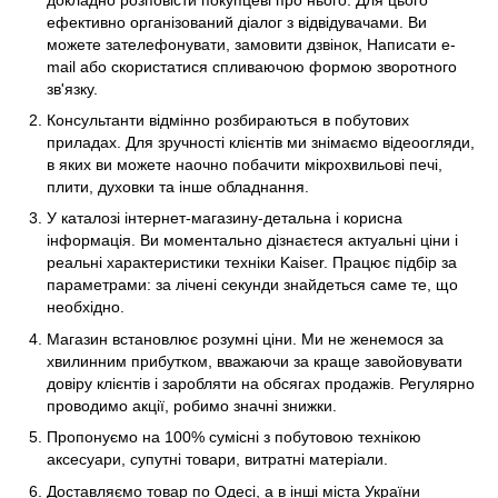
ефективно організований діалог з відвідувачами. Ви
можете зателефонувати, замовити дзвінок, Написати e-
mail або скористатися спливаючою формою зворотного
зв'язку.
Консультанти відмінно розбираються в побутових
приладах. Для зручності клієнтів ми знімаємо відеоогляди,
в яких ви можете наочно побачити мікрохвильові печі,
плити, духовки та інше обладнання.
У каталозі інтернет-магазину-детальна і корисна
інформація. Ви моментально дізнаєтеся актуальні ціни і
реальні характеристики техніки Kaiser. Працює підбір за
параметрами: за лічені секунди знайдеться саме те, що
необхідно.
Магазин встановлює розумні ціни. Ми не женемося за
хвилинним прибутком, вважаючи за краще завойовувати
довіру клієнтів і заробляти на обсягах продажів. Регулярно
проводимо акції, робимо значні знижки.
Пропонуємо на 100% сумісні з побутовою технікою
аксесуари, супутні товари, витратні матеріали.
Доставляємо товар по Одесі, а в інші міста України