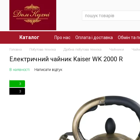
Перейти до основного контенту
Каталог
Про нас
Оплата і доставка
Обмін та 
Головна
Побутова техніка
Дрібна побутова техніка
Чайники
Чайн
Електричний чайник Kaiser WK 2000 R
В наявності
Написати відгук
3
3