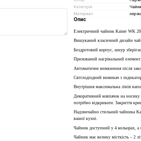
Категорія
Чайн
Материал
нержа
Опис
Електричний чайник
Kaiser WK 20
Вишуканий класичний дизайн
чай
Бездротовий корпус, шнур зберігає
Прихований нагрівальний елемент
Автоматичне вимкнення після зак
Світлодіодний вимикач з індикато
Внутрішня максимальна лінія нап
Декоративний ковпачок на носику (
потрібно відкривати.
Закриття кри
Н
адзвичайно стильний
чайника
Ka
вашої кухні.
Ч
айник доступний у 4 кольорах, а 
Чайник має велику місткість – 2 л