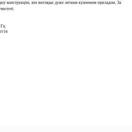
цну конструкцію, він
виглядає
дуже легким кухонним приладом,
За
 чистоті
.
 Гц
нтія