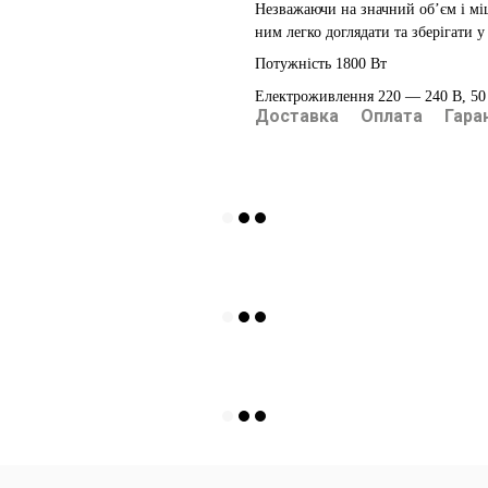
Незважаючи на значн
ий об’єм
і мі
ним
легко доглядати та
зберігати у
Потужність 1800 Вт
Електроживлення 220 — 240 В, 50
Доставка
Оплата
Гара