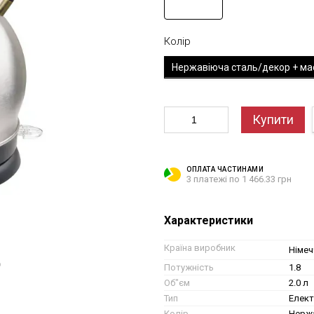
Колір
Нержавіюча сталь/декор + ма
Купити
ОПЛАТА ЧАСТИНАМИ
3 платежі по 1 466.33 грн
Характеристики
Країна виробник
Німеч
ю
Потужність
1.8
Об"єм
2.0 л
Тип
Елект
Колір
Нержа