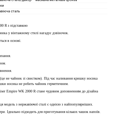
ики
віюча сталь
00 R
з підставкою
ника
у вінтажному стилі нагадує дзвіночок.
ться в основі.
.
ипання.
ром.
овнення.
це не чайник зі свистком). П
ід час наливання кришку носика
шки носика не робить чайник герметичним.
iser Empire WK 2000 R
стане чудовим доповненням до дізайна
ця модель з нержавіючої сталі є однією з найпопулярніших.
ітри.
І
деально підходить для приготування кількох чашок
напоїв
.