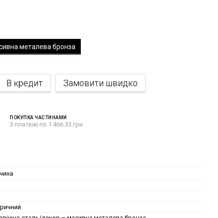
сивна металева бронза
В кредит
Замовити швидко
ПОКУПКА ЧАСТИНАМИ
3 платежі по 1 466.33 грн
чина
ричний
віюча сталь/декор – масивна металева бронза