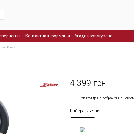
повернення
Контактна інформація
Угода користувача
ики Kaiser
4 399 грн
%
Увійти
для відображення накоп
Виберіть колір