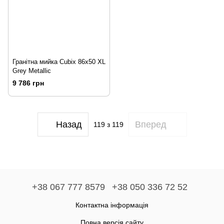
Гранітна мийка Cubix 86x50 XL
Grey Metallic
9 786 грн
Назад
Вперед
119
з 119
+38 067 777 8579
+38 050 336 72 52
Контактна інформація
Повна версія сайту