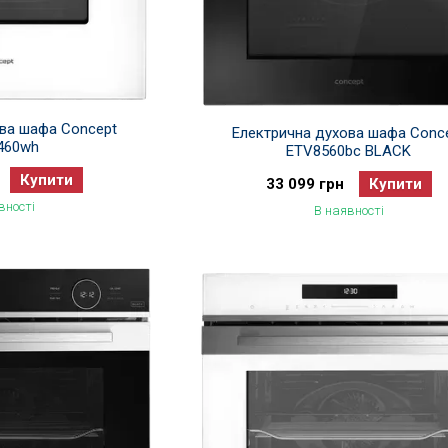
ова шафа Concept
Електрична духова шафа Conc
460wh
ETV8560bc BLACK
Купити
33 099 грн
Купити
вності
В наявності