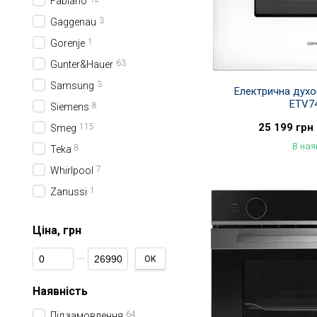
Fabiano
3
Gaggenau
1
Gorenje
63
Gunter&Hauer
3
Samsung
Електрична дух
ETV7
8
Siemens
25 199 грн
115
Smeg
В ная
8
Teka
7
Whirlpool
1
Zanussi
Ціна, грн
Від Ціна, грн
До Ціна, грн
ОК
Наявність
64
Під замовлення