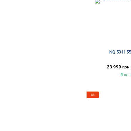
NQ 50 H 5
23 999 грн
В ная
−8%