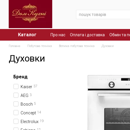
Перейти до основного контенту
Каталог
Про нас
Оплата і доставка
Обмін та 
Головна
Побутова техніка
Велика побутова техніка
Духовки
Духовки
Бренд
37
Kaiser
3
AEG
5
Bosch
14
Concept
19
Electrolux
12