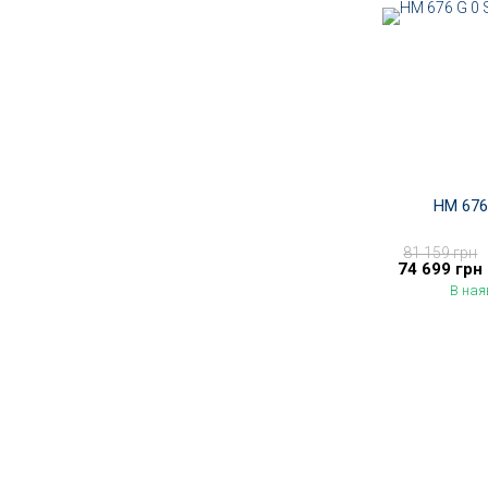
HM 676
81 159 грн
74 699 грн
В ная