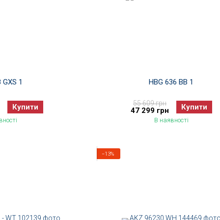
8 GXS 1
HBG 636 BB 1
55 609 грн
Купити
Купити
47 299 грн
вності
В наявності
−13%