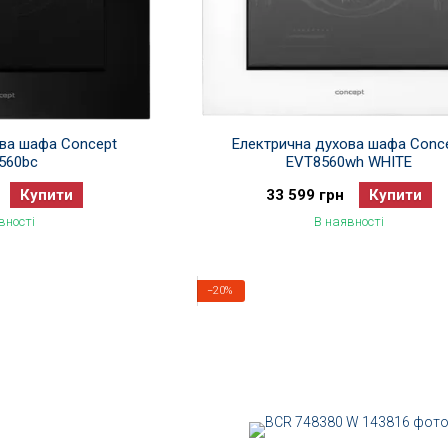
ова шафа Concept
Електрична духова шафа Conc
560bc
EVT8560wh WHITE
Купити
33 599 грн
Купити
вності
В наявності
−20%