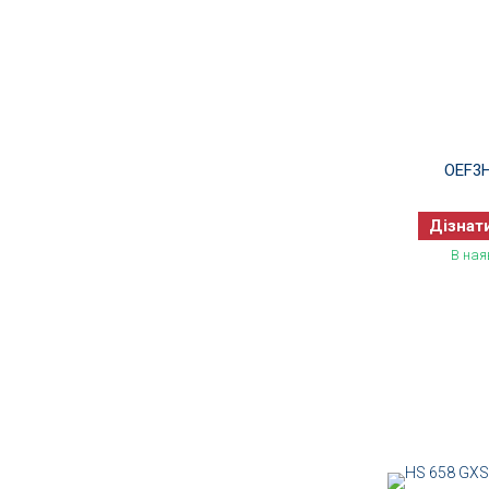
OEF3
Дізнат
В ная