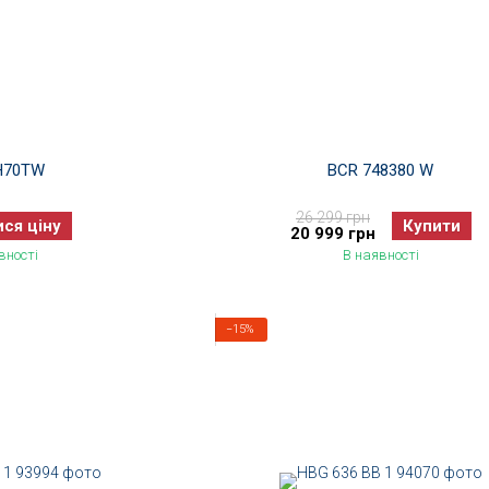
H70TW
BCR 748380 W
26 299 грн
ися ціну
Купити
20 999 грн
вності
В наявності
−15%