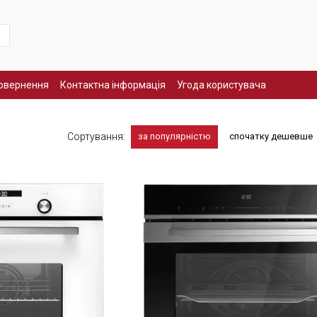
повернення
Контактна інформація
Угода користувача
Сортування:
за популярністю
спочатку дешевше