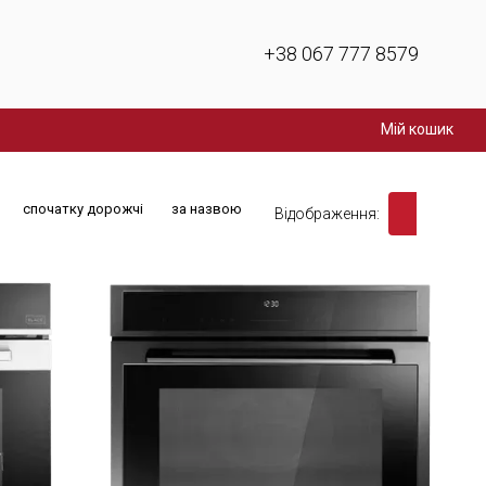
+38 067 777 8579
Мій кошик
спочатку дорожчі
за назвою
Відображення: