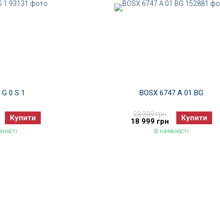
 G 0 S 1
BOSX 6747 A 01 BG
22 399 грн
Купити
Купити
18 999 грн
вності
В наявності