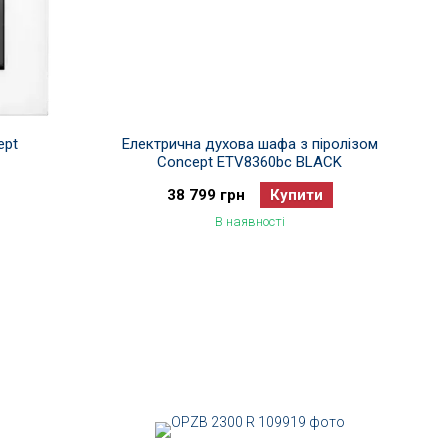
ept
Електрична духова шафа з піролізом
Concept ETV8360bc BLACK
38 799 грн
Купити
В наявності