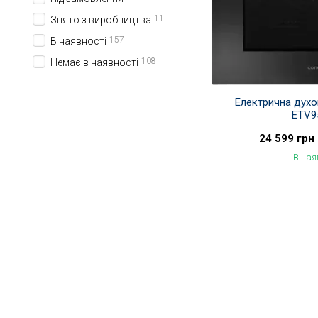
11
Знято з виробництва
157
В наявності
108
Немає в наявності
Електрична дух
ETV9
24 599 грн
В ная