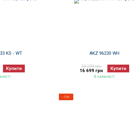
533 KS - WT
AKZ 96230 WH
19 199 грн
Купити
Купити
16 699 грн
вності
В наявності
−15%