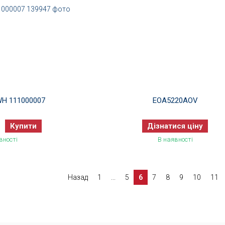
WH 111000007
EOA5220AOV
Купити
Дізнатися ціну
вності
В наявності
Назад
1
...
5
6
7
8
9
10
11